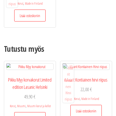
,
Korut
Made in Finland
Lisää ostoskoriin
Tutustu myös
Pikku Myy korvakorut Limited
Maarit Kontiainen hirvi riipus
edition Lasanic Helsinki
22,00
€
49,90
€
,
Korut
Made in Finland
,
,
Korut
Muumi
Muumi korut ja kellot
Lisää ostoskoriin