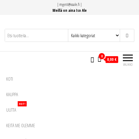
Siirry
|
myynti@isoale.fi
|
suoraan
Meillä on aina Iso Ale
sisältöön
0
0,00 €
VALIKKO
KOTI
KAUPPA
HOT!
UUTTA
KEITÄ ME OLEMME