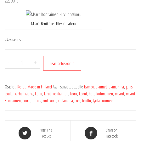
22,00
€
Maarit Kontiainen Hirvi rintakoru
24 varastossa
Hirvi
-
+
Lisää ostoskoriin
rintakoru
määrä
Osastot:
Korut
,
Made in Finland
Avainsanat tuotteelle
bambi
,
eläimet
,
eläin
,
hirvi
,
jänis
,
joulu
,
karhu
,
kauris
,
kettu
,
klrut
,
kontiainen
,
koru
,
korut
,
koti
,
kotimainen
,
maarit
,
maarit
Kontiainen
,
poro
,
riipus
,
rintakoru
,
rintaneula
,
susi
,
tonttu
,
työtä suomeen
Tweet This
Share on
Product
Facebook