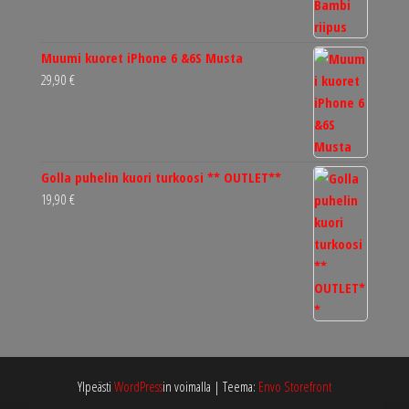
Muumi kuoret iPhone 6 &6S Musta
29,90
€
Golla puhelin kuori turkoosi ** OUTLET**
19,90
€
Ylpeästi
WordPress
in voimalla
|
Teema:
Envo Storefront