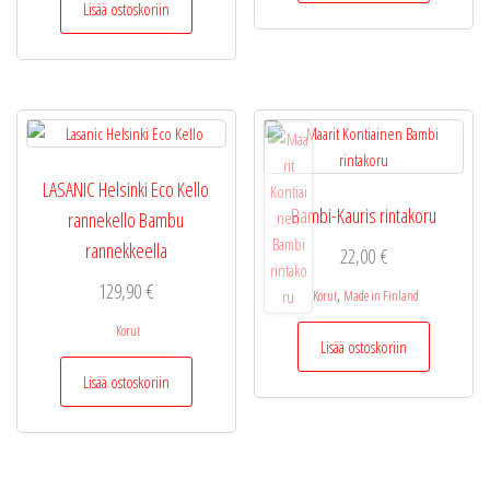
Lisää ostoskoriin
LASANIC Helsinki Eco Kello
Bambi-Kauris rintakoru
rannekello Bambu
rannekkeella
22,00
€
129,90
€
,
Korut
Made in Finland
Korut
Lisää ostoskoriin
Lisää ostoskoriin