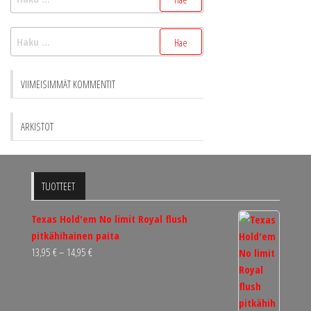
Haku:
VIIMEISIMMÄT KOMMENTIT
ARKISTOT
TUOTTEET
Texas Hold'em No limit Royal flush
pitkähihainen paita
Hintaluokka:
13,95
€
–
14,95
€
13,95 €
-
14,95 €