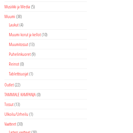
Musiikki ja Media
(5)
Muumi
(38)
Laukut
(4)
Muumi korut ja kellot
(10)
Muumitossut
(13)
Puhelinkuoret
(9)
Reinot
(0)
Tablettisuojat
(1)
Outlet
(22)
TAMMIALE KAMPANJA
(0)
Tossut
(13)
Ulkoilu/Urheilu
(1)
Vaatteet
(30)
Lasten vaatteet
(18)