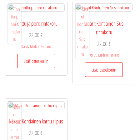
Tonttu ja poro rintakoru
Maarit Kontiainen Susi
rintakoru
22,00
€
22,00
€
,
Korut
Made in Finland
,
Korut
Made in Finland
Lisää ostoskoriin
Lisää ostoskoriin
Maarit Kontiainen karhu riipus
22,00
€