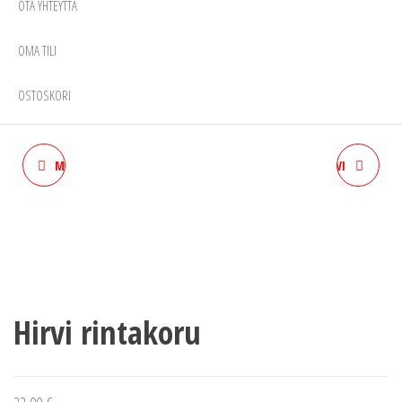
OTA YHTEYTTÄ
OMA TILI
OSTOSKORI
MAARIT KONTIAINEN PORO
MAARIT KONTIAINEN HIRVI
RINTAKORU
RINTAKORU
Hirvi rintakoru