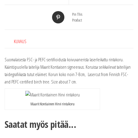
Pin This
Product
KUVAUS
Suomalaisesta FSC- ja PEFC-sertifioidusta koivuvanerista laserleikattu rintakoru.
Kääntöpuolella taitelija Maarit Kontiaisen signeeraus. Koruissa seikkailevat taiteilijan
taidegrafiikasta tutut eläimet. Korun koko noin 7-8cm, Lasercut from Finnish FSC-
and PEFC-certified birch tree. Size about 7 cm.
Maarit Kontiainen Hirvi rintakoru
Saatat myös pitää...