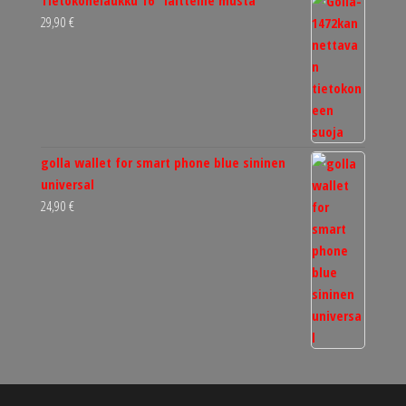
Tietokonelaukku 16" laitteille musta
29,90
€
golla wallet for smart phone blue sininen
universal
24,90
€