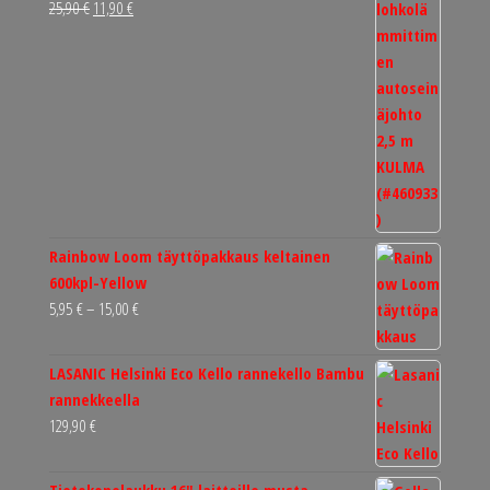
Alkuperäinen
Nykyinen
25,90
€
11,90
€
hinta
hinta
oli:
on:
25,90 €.
11,90 €.
Rainbow Loom täyttöpakkaus keltainen
600kpl-Yellow
Hintaluokka:
5,95
€
–
15,00
€
5,95 €
-
LASANIC Helsinki Eco Kello rannekello Bambu
15,00 €
rannekkeella
129,90
€