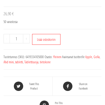
26,90
€
50 varastossa
Tabletti
-
+
Lisää ostoskoriin
suoja
10"6
laitteille
Tuotetunnus (SKU):
6419334105000
Osasto:
Yleinen
Avainsanat tuotteelle
Apple
,
Golla
,
Violetti
iPad mini
,
tabletti
,
Tablettisuoja
,
tietokone
CG1426
Golla
määrä
Tweet This
Share on
Product
Facebook
Pin This