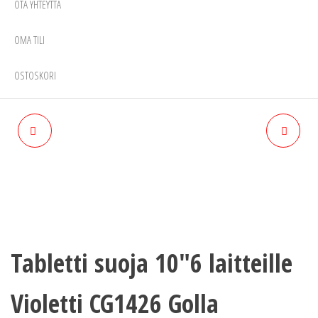
OTA YHTEYTTÄ
OMA TILI
OSTOSKORI
GOLLA TOUCH BAG FOR
TABLETTISUOJA 10"6
SMART PHONE RED
LAITTEILLE GOLLA CG776
PUNAINEN UNIVERSAL
PUNAINEN
Tabletti suoja 10″6 laitteille
Violetti CG1426 Golla