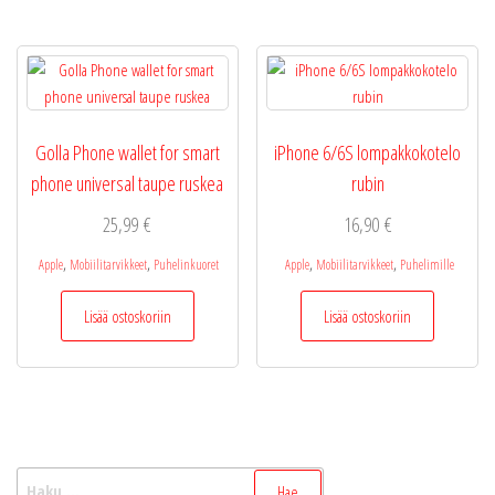
Golla Phone wallet for smart
iPhone 6/6S lompakkokotelo
phone universal taupe ruskea
rubin
25,99
€
16,90
€
,
,
,
,
Apple
Mobiilitarvikkeet
Puhelinkuoret
Apple
Mobiilitarvikkeet
Puhelimille
Lisää ostoskoriin
Lisää ostoskoriin
Haku: