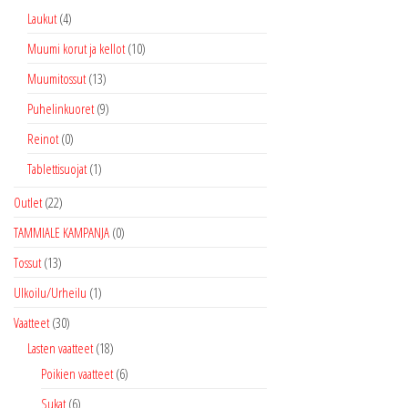
Laukut
(4)
Muumi korut ja kellot
(10)
Muumitossut
(13)
Puhelinkuoret
(9)
Reinot
(0)
Tablettisuojat
(1)
Outlet
(22)
TAMMIALE KAMPANJA
(0)
Tossut
(13)
Ulkoilu/Urheilu
(1)
Vaatteet
(30)
Lasten vaatteet
(18)
Poikien vaatteet
(6)
Sukat
(6)