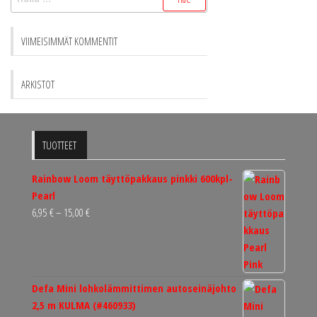
VIIMEISIMMÄT KOMMENTIT
ARKISTOT
TUOTTEET
Rainbow Loom täyttöpakkaus pinkki 600kpl-
Pearl
Hintaluokka:
6,95
€
–
15,00
€
6,95 €
-
15,00 €
Defa Mini lohkolämmittimen autoseinäjohto
2,5 m KULMA (#460933)