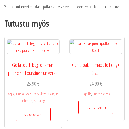
Vain kirjautuneet asiakkaat -jotka ovat ostaneet tuotteen- voivat kirjoittaa tuotearvion.
Tutustu myös
Golla touch bag for smart
Camelbak juomapullo Eddy+
phone red punainen universal
0,75L
25,90
€
24,90
€
,
,
,
,
,
,
Apple
Lumia
Mobiilitarvikkeet
Nokia
Pu
Lapsille
Outlet
Yleinen
,
helimille
Samsung
Lisää ostoskoriin
Lisää ostoskoriin