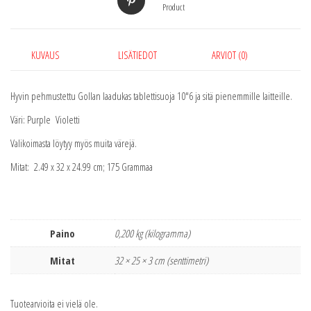
Product
KUVAUS
LISÄTIEDOT
ARVIOT (0)
Hyvin pehmustettu Gollan laadukas tablettisuoja 10″6 ja sitä pienemmille laitteille.
Väri: Purple Violetti
Valikoimasta löytyy myös muita värejä.
Mitat: 2.49 x 32 x 24.99 cm; 175 Grammaa
Paino
0,200 kg (kilogramma)
Mitat
32 × 25 × 3 cm (senttimetri)
Tuotearvioita ei vielä ole.