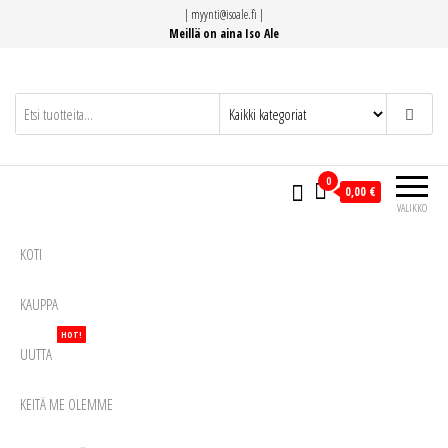
Siirry
|
myynti@isoale.fi
|
suoraan
Meillä on aina Iso Ale
sisältöön
0
0,00 €
VALIKKO
KOTI
KAUPPA
HOT!
UUTTA
KEITÄ ME OLEMME