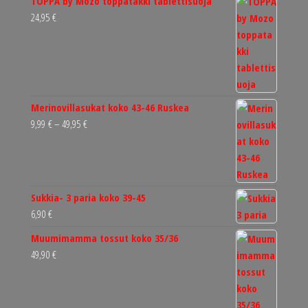
TOPPA by Mozo toppatakki tablettisuoja
24,95
€
Merinovillasukat koko 43-46 Ruskea
Hintaluokka:
9,99
€
–
49,95
€
9,99 €
-
49,95 €
Sukkia- 3 paria koko 39-45
6,90
€
Muumimamma tossut koko 35/36
49,90
€