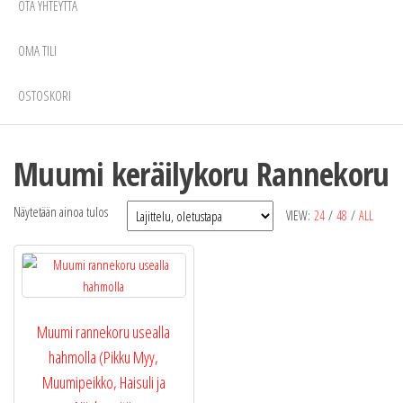
OTA YHTEYTTÄ
OMA TILI
OSTOSKORI
Muumi keräilykoru Rannekoru
Näytetään ainoa tulos
VIEW:
24
/
48
/
ALL
Muumi rannekoru usealla
hahmolla (Pikku Myy,
Muumipeikko, Haisuli ja