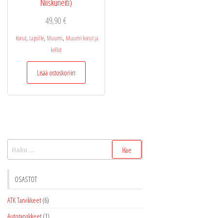
Niiskuneiti)
49,90
€
,
,
,
Korut
Lapsille
Muumi
Muumi korut ja
kellot
Lisää ostoskoriin
Haku:
OSASTOT
ATK Tarvikkeet
(6)
Autotarvikkeet
(1)