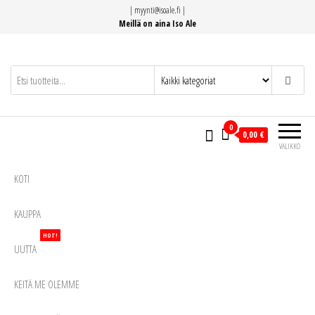
Siirry
|
myynti@isoale.fi
|
suoraan
Meillä on aina Iso Ale
sisältöön
0
0,00 €
VALIKKO
KOTI
KAUPPA
HOT!
UUTTA
KEITÄ ME OLEMME