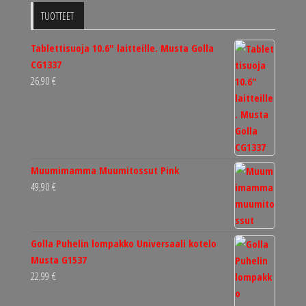
TUOTTEET
Tablettisuoja 10.6" laitteille. Musta Golla
CG1337
26,90
€
Muumimamma Muumitossut Pink
49,90
€
Golla Puhelin lompakko Universaali kotelo
Musta G1537
22,99
€