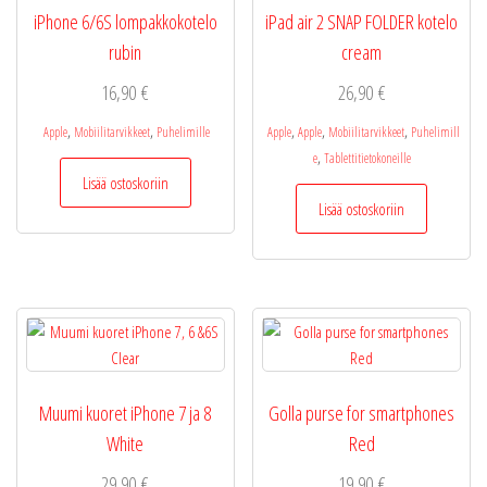
iPhone 6/6S lompakkokotelo
iPad air 2 SNAP FOLDER kotelo
rubin
cream
16,90
€
26,90
€
,
,
,
,
,
Apple
Mobiilitarvikkeet
Puhelimille
Apple
Apple
Mobiilitarvikkeet
Puhelimill
,
e
Tablettitietokoneille
Lisää ostoskoriin
Lisää ostoskoriin
Muumi kuoret iPhone 7 ja 8
Golla purse for smartphones
White
Red
29,90
€
19,90
€