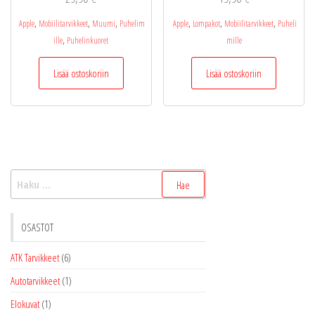
,
,
,
,
,
,
Apple
Mobiilitarvikkeet
Muumi
Puhelim
Apple
Lompakot
Mobiilitarvikkeet
Puheli
,
ille
Puhelinkuoret
mille
Lisää ostoskoriin
Lisää ostoskoriin
Haku:
OSASTOT
ATK Tarvikkeet
(6)
Autotarvikkeet
(1)
Elokuvat
(1)