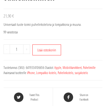
21,90
€
Universaali tuote toimii puhelinkotelona ja lompakkona ja muuna.
99 varastossa
Golla
-
+
Lisää ostoskoriin
wristlet
original
universal
Tuotetunnus (SKU):
6419334106656
Osastot:
Apple
,
Mobiilitarvikkeet
,
Puhelimille
reef
Avainsanat tuotteelle
iPhone
,
Lompakko-kotelo
,
Puhelinkotelo
,
suojakotelo
vaaleansininen
määrä
Tweet This
Share on
Product
Facebook