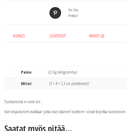
Pin This
Product
KUVAUS
LISÄTIEDOT
ARVIOT (0)
Paino
0,3 kg (kilogramma)
Mitat
15 × 9 × 1,5 cm (senttimetri)
Tuotearvioita ei vielä ole.
Vain kirjautuneet asiakkaat -jotka ovat ostaneet tuotteen- voivat kirjoittaa tuotearvion.
Saatat myös pitää...