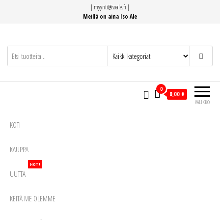
Siirry
|
myynti@isoale.fi
|
suoraan
Meillä on aina Iso Ale
sisältöön
0
0,00 €
VALIKKO
KOTI
KAUPPA
HOT!
UUTTA
KEITÄ ME OLEMME