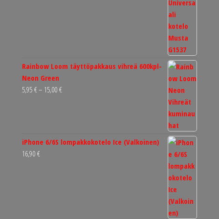
Rainbow Loom täyttöpakkaus vihreä 600kpl-
Neon Green
Hintaluokka:
5,95
€
–
15,00
€
5,95 €
-
15,00 €
iPhone 6/6S lompakkokotelo Ice (Valkoinen)
16,90
€