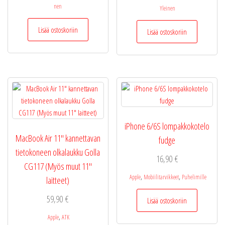
nen
Yleinen
Lisää ostoskoriin
Lisää ostoskoriin
iPhone 6/6S lompakkokotelo
MacBook Air 11″ kannettavan
fudge
tietokoneen olkalaukku Golla
16,90
€
CG117 (Myös muut 11″
,
,
Apple
Mobiilitarvikkeet
Puhelimille
laitteet)
59,90
€
Lisää ostoskoriin
,
Apple
ATK