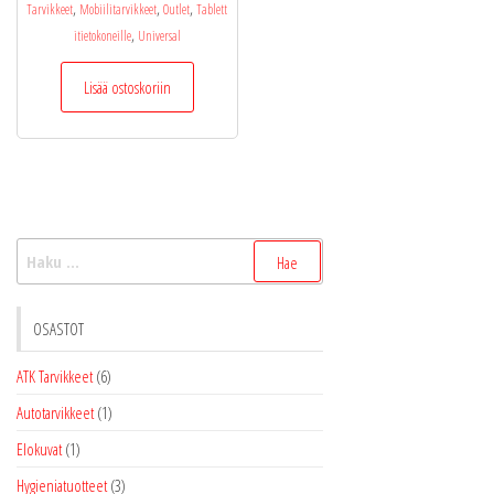
,
,
,
Tarvikkeet
Mobiilitarvikkeet
Outlet
Tablett
,
itietokoneille
Universal
Lisää ostoskoriin
Haku:
OSASTOT
ATK Tarvikkeet
(6)
Autotarvikkeet
(1)
Elokuvat
(1)
Hygieniatuotteet
(3)