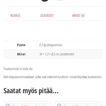
KUVAUS
LISÄTIEDOT
ARVIOT (0)
Paino
0,3 kg (kilogramma)
Mitat
16 × 1,3 × 8,5 cm (senttimetri)
Tuotearvioita ei vielä ole.
Vain kirjautuneet asiakkaat -jotka ovat ostaneet tuotteen- voivat kirjoittaa tuotearvion.
Saatat myös pitää...