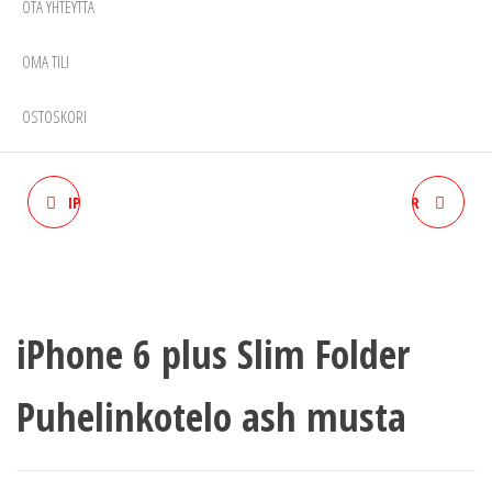
OTA YHTEYTTÄ
OMA TILI
OSTOSKORI
IPAD MINI 1-3 SNAP FOLDER
GOLLA PHONE WALLET FOR
CREAM VALKOINEN
SMART PHONE UNIVERSAL
TAUPE RUSKEA
iPhone 6 plus Slim Folder
Puhelinkotelo ash musta