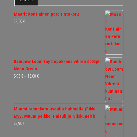
Maarit Kontiainen poro rintakoru
22,00
€
Rainbow Loom täyttöpakkaus vihreä 600kpl-
Neon Green
Hintaluokka:
5,95
€
–
15,00
€
5,95 €
-
15,00 €
Muumi rannekoru usealla hahmolla (Pikku
Myy, Muumipeikko, Haisuli ja Niiskuneiti)
49,90
€