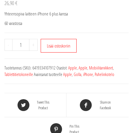
26,90
€
Yhteensopiva laitteen iPhone 6 plus kanssa
60 varastossa
iPhone
-
+
Lisää ostoskoriin
6
plus
Slim
Tuotetunnus (SKU):
6419334107912
Osastot:
Apple
,
Apple
,
Mobiilitarvikkeet
,
Folder
Tablettitietokoneille
Avainsanat tuotteelle
Apple
,
Golla
,
iPhone
,
Puhelinkotelo
Puhelinkotelo
ash
musta
määrä
Tweet This
Share on
Product
Facebook
Pin This
Product