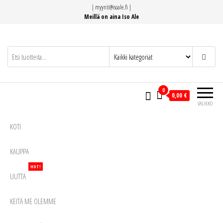
Siirry
|
myynti@isoale.fi
|
suoraan
Meillä on aina Iso Ale
sisältöön
0
0,00 €
VALIKKO
KOTI
KAUPPA
HOT!
UUTTA
KEITÄ ME OLEMME