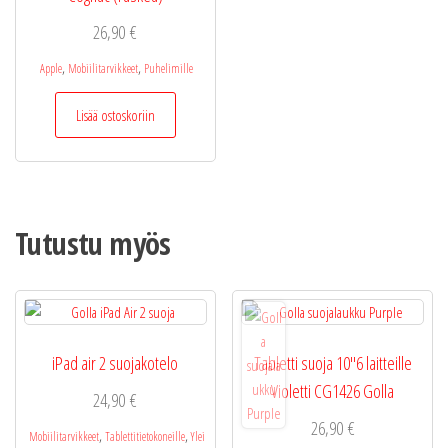
26,90
€
,
,
Apple
Mobiilitarvikkeet
Puhelimille
Lisää ostoskoriin
Tutustu myös
iPad air 2 suojakotelo
Tabletti suoja 10″6 laitteille
Violetti CG1426 Golla
24,90
€
26,90
€
,
,
Mobiilitarvikkeet
Tablettitietokoneille
Ylei