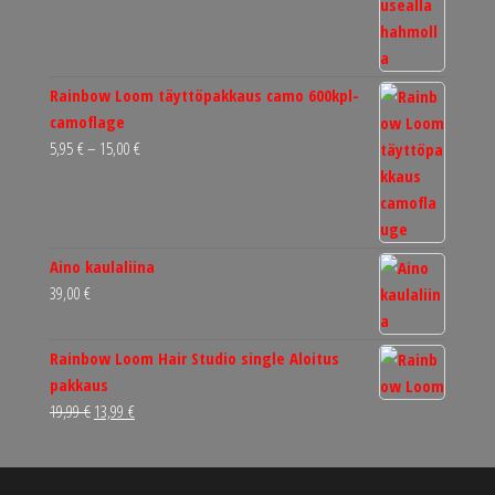
Rainbow Loom täyttöpakkaus camo 600kpl-
camoflage
Hintaluokka:
5,95
€
–
15,00
€
5,95 €
-
15,00 €
Aino kaulaliina
39,00
€
Rainbow Loom Hair Studio single Aloitus
pakkaus
Alkuperäinen
Nykyinen
19,99
€
13,99
€
hinta
hinta
oli:
on:
19,99 €.
13,99 €.