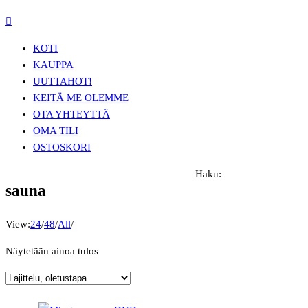
KOTI
KAUPPA
UUTTA
HOT!
KEITÄ ME OLEMME
OTA YHTEYTTÄ
OMA TILI
OSTOSKORI
Haku:
sauna
View:
24
/
48
/
All
/
Näytetään ainoa tulos