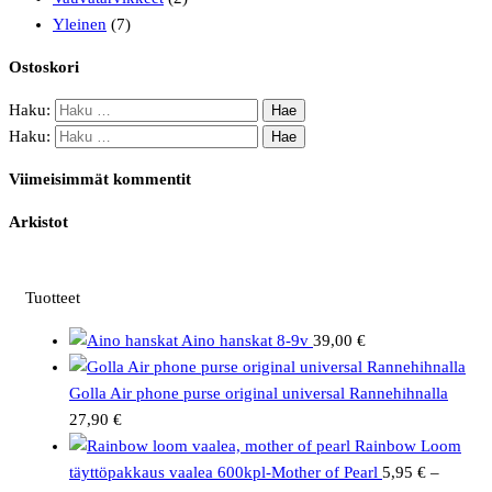
Yleinen
(7)
Ostoskori
Haku:
Haku:
Viimeisimmät kommentit
Arkistot
Tuotteet
Aino hanskat 8-9v
39,00
€
Golla Air phone purse original universal Rannehihnalla
27,90
€
Rainbow Loom
täyttöpakkaus vaalea 600kpl-Mother of Pearl
5,95
€
–