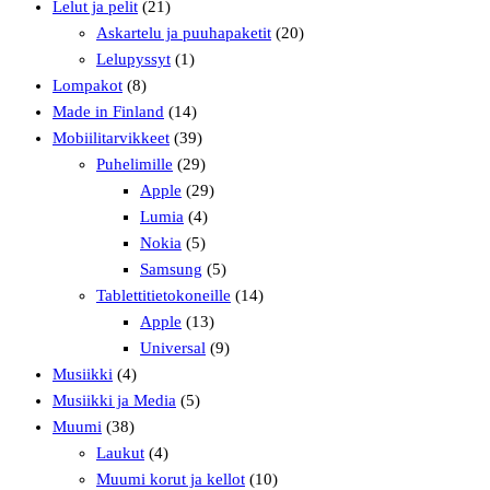
Lelut ja pelit
(21)
Askartelu ja puuhapaketit
(20)
Lelupyssyt
(1)
Lompakot
(8)
Made in Finland
(14)
Mobiilitarvikkeet
(39)
Puhelimille
(29)
Apple
(29)
Lumia
(4)
Nokia
(5)
Samsung
(5)
Tablettitietokoneille
(14)
Apple
(13)
Universal
(9)
Musiikki
(4)
Musiikki ja Media
(5)
Muumi
(38)
Laukut
(4)
Muumi korut ja kellot
(10)