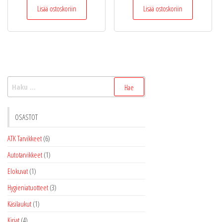
Lisää ostoskoriin
Lisää ostoskoriin
Haku:
OSASTOT
ATK Tarvikkeet
(6)
Autotarvikkeet
(1)
Elokuvat
(1)
Hygieniatuotteet
(3)
Käsilaukut
(1)
Kirjat
(4)