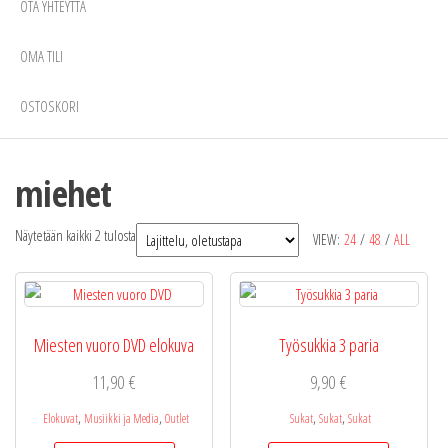
OTA YHTEYTTÄ
OMA TILI
OSTOSKORI
miehet
Näytetään kaikki 2 tulosta
VIEW:
24
/
48
/
ALL
Miesten vuoro DVD elokuva
Työsukkia 3 paria
11,90
€
9,90
€
,
,
,
,
Elokuvat
Musiikki ja Media
Outlet
Sukat
Sukat
Sukat