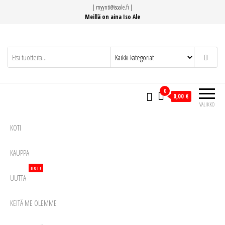
Siirry
|
myynti@isoale.fi
|
suoraan
Meillä on aina Iso Ale
sisältöön
0
0,00 €
VALIKKO
KOTI
KAUPPA
HOT!
UUTTA
KEITÄ ME OLEMME