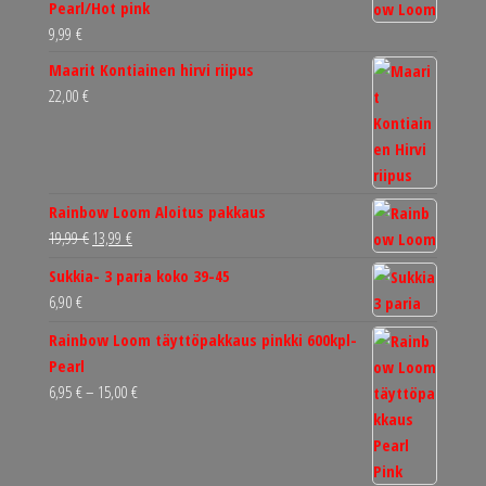
Pearl/Hot pink
9,99
€
Maarit Kontiainen hirvi riipus
22,00
€
Rainbow Loom Aloitus pakkaus
Alkuperäinen
Nykyinen
19,99
€
13,99
€
hinta
hinta
Sukkia- 3 paria koko 39-45
oli:
on:
6,90
€
19,99 €.
13,99 €.
Rainbow Loom täyttöpakkaus pinkki 600kpl-
Pearl
Hintaluokka:
6,95
€
–
15,00
€
6,95 €
-
15,00 €