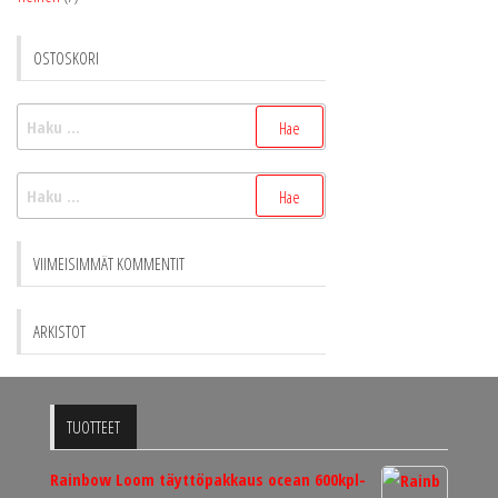
OSTOSKORI
Haku:
Haku:
VIIMEISIMMÄT KOMMENTIT
ARKISTOT
TUOTTEET
Rainbow Loom täyttöpakkaus ocean 600kpl-