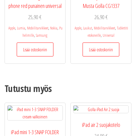
phone red punainen universal
Musta Golla CG1337
25,90
€
26,90
€
,
,
,
,
,
,
,
Apple
Lumia
Mobiilitarvikkeet
Nokia
Pu
Apple
Laukut
Mobiilitarvikkeet
Tablettiti
,
,
helimille
Samsung
etokoneille
Universal
Lisää ostoskoriin
Lisää ostoskoriin
Tutustu myös
iPad air 2 suojakotelo
iPad mini 1-3 SNAP FOLDER