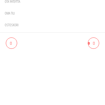
OTA YHTEYTTÄ
OMA TILI
OSTOSKORI
TABLETTISUOJA 10.6"
GOLLA PUHELIN LOMPAKKO
LAITTEILLE. MUSTA GOLLA
UNIVERSAALI KOTELO BEIGE
CG1337
G1540