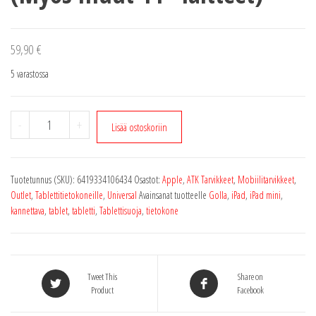
59,90
€
5 varastossa
MacBook
-
+
Lisää ostoskoriin
Air
11"
kannettavan
Tuotetunnus (SKU):
6419334106434
Osastot:
Apple
,
ATK Tarvikkeet
,
Mobiilitarvikkeet
,
tietokoneen
Outlet
,
Tablettitietokoneille
,
Universal
Avainsanat tuotteelle
Golla
,
iPad
,
iPad mini
,
olkalaukku
kannettava
,
tablet
,
tabletti
,
Tablettisuoja
,
tietokone
Golla
CG117
(Myös
muut
Tweet This
Share on
11"
Product
Facebook
laitteet)