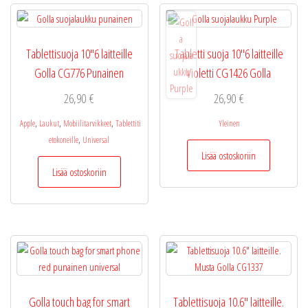
Tablettisuoja 10″6 laitteille
Tabletti suoja 10″6 laitteille
Golla CG776 Punainen
Violetti CG1426 Golla
26,90
€
26,90
€
,
,
,
Apple
Laukut
Mobiilitarvikkeet
Tablettiti
Yleinen
,
etokoneille
Universal
Lisää ostoskoriin
Lisää ostoskoriin
Golla touch bag for smart
Tablettisuoja 10.6″ laitteille.