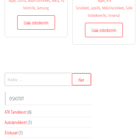
Apple
Lumia
Mobiilitarvikkeet
Nokia
Pu
Apple
ATK
,
,
,
,
helimille
Samsung
Tarvikkeet
Lapsille
Mobiilitarvikkeet
Table
,
ttitietokoneille
Universal
Lisää ostoskoriin
Lisää ostoskoriin
Haku:
OSASTOT
ATK Tarvikkeet
(6)
Autotarvikkeet
(1)
Elokuvat
(1)