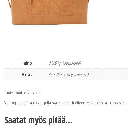
Paino
0,800 kg (kilogramma)
Mitat
34 × 26 × 3 cm (senttimetri)
Tuotearvioita ei vielä ole.
Vain kirjautuneet asiakkaat -jotka ovat ostaneet tuotteen- voivat kirjoittaa tuotearvion.
Saatat myös pitää...