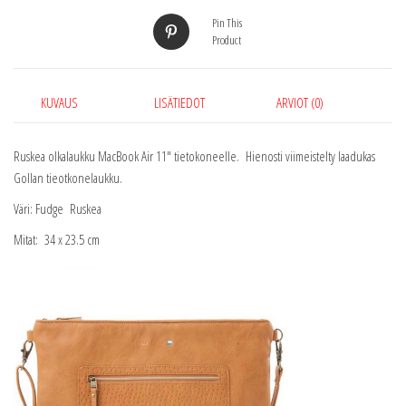
määrä
Pin This
Product
KUVAUS
LISÄTIEDOT
ARVIOT (0)
Ruskea olkalaukku MacBook Air 11″ tietokoneelle. Hienosti viimeistelty laadukas
Gollan tieotkonelaukku.
Väri: Fudge Ruskea
Mitat: 34 x 23.5 cm