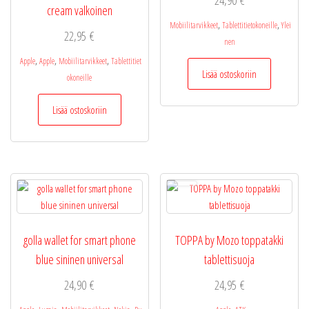
24,90
€
cream valkoinen
,
,
Mobiilitarvikkeet
Tablettitietokoneille
Ylei
22,95
€
nen
,
,
,
Apple
Apple
Mobiilitarvikkeet
Tablettitiet
Lisää ostoskoriin
okoneille
Lisää ostoskoriin
golla wallet for smart phone
TOPPA by Mozo toppatakki
blue sininen universal
tablettisuoja
24,90
€
24,95
€
,
,
,
,
,