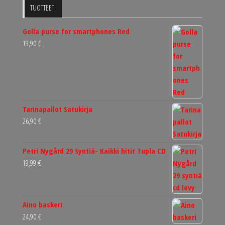
TUOTTEET
Golla purse for smartphones Red
19,90
€
Tarinapallot Satukirja
26,90
€
Petri Nygård 29 Syntiä- Kaikki hitit Tupla CD
19,99
€
Aino baskeri
24,90
€