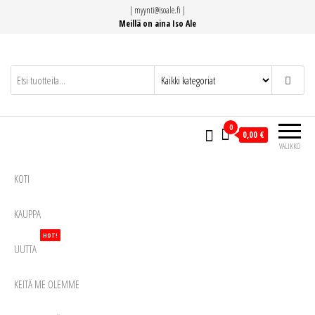
Siirry
|
myynti@isoale.fi
|
suoraan
Meillä on aina Iso Ale
sisältöön
0
0,00 €
VALIKKO
KOTI
KAUPPA
HOT!
UUTTA
KEITÄ ME OLEMME