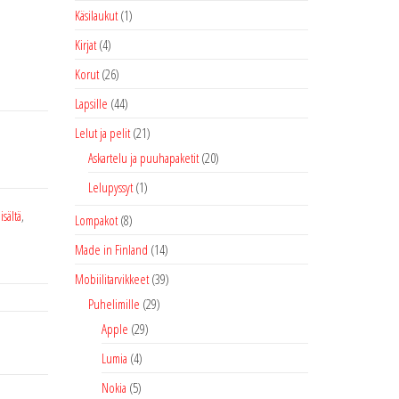
Käsilaukut
(1)
Kirjat
(4)
Korut
(26)
Lapsille
(44)
Lelut ja pelit
(21)
Askartelu ja puuhapaketit
(20)
Lelupyssyt
(1)
,
isältä
,
Lompakot
(8)
Made in Finland
(14)
Mobiilitarvikkeet
(39)
Puhelimille
(29)
Apple
(29)
Lumia
(4)
Nokia
(5)