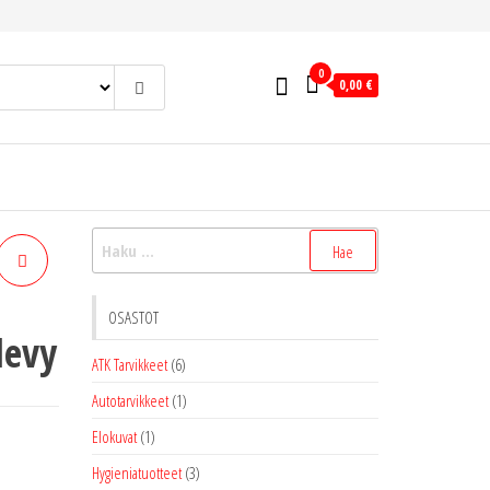
0
0,00 €
Haku:
OSASTOT
levy
ATK Tarvikkeet
(6)
Autotarvikkeet
(1)
Elokuvat
(1)
Hygieniatuotteet
(3)