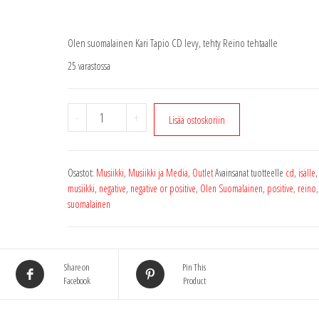
Olen suomalainen Kari Tapio CD levy, tehty Reino tehtaalle
25 varastossa
Negative
-
+
Lisää ostoskoriin
Reino
klubi
CD
Osastot:
Musiikki
,
Musiikki ja Media
,
Outlet
Avainsanat tuotteelle
cd
,
isälle
levy
musiikki
,
negative
,
negative or positive
,
Olen Suomalainen
,
positive
,
reino
,
määrä
suomalainen
Share on
Pin This
Facebook
Product