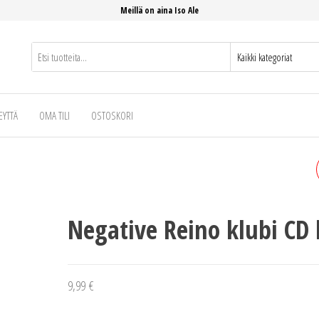
Meillä on aina Iso Ale
EYTTÄ
OMA TILI
OSTOSKORI
PETRI NYGÅRD 29 SYNTIÄ-
KAIKKI HITIT TUPLA CD
Negative Reino klubi CD 
9,99
€