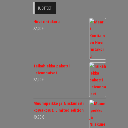
TUOTTEET
Hirvi rintakoru
22,00
€
Taikahiekka paketti
Leivonnaiset
22,90
€
Muumipeikko ja Niiskuneiti
korvakorut. Limited edition
49,90
€