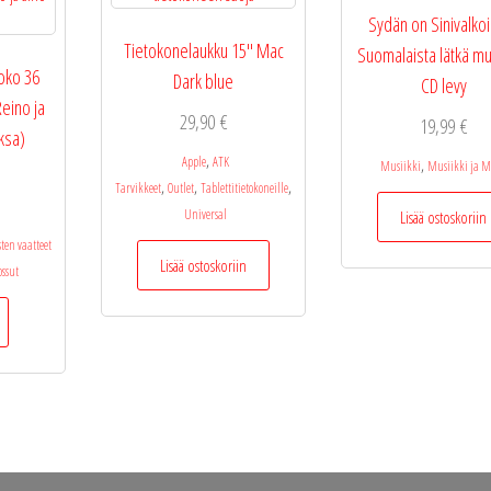
Sydän on Sinivalko
Tietokonelaukku 15″ Mac
Suomalaista lätkä mu
koko 36
Dark blue
CD levy
eino ja
29,90
€
19,99
€
ksa)
,
Apple
ATK
,
Musiikki
Musiikki ja M
,
,
,
Tarvikkeet
Outlet
Tablettitietokoneille
Universal
Lisää ostoskoriin
ten vaatteet
Lisää ostoskoriin
ossut