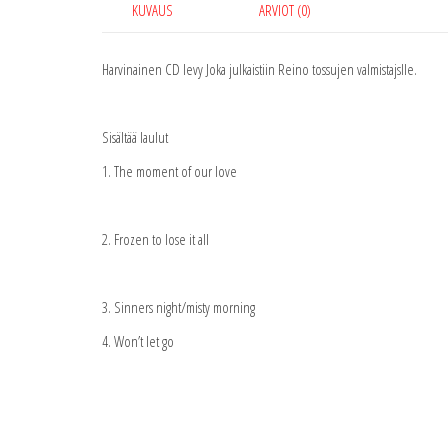
KUVAUS
ARVIOT (0)
Harvinainen CD levy Joka julkaistiin Reino tossujen valmistajslle.
Sisältää laulut
1. The moment of our love
2. Frozen to lose it all
3. Sinners night/misty morning
4. Won’t let go