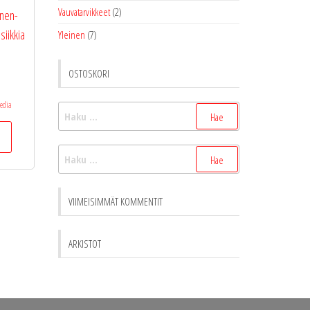
Vauvatarvikkeet
(2)
inen-
siikkia
Yleinen
(7)
OSTOSKORI
edia
Haku:
Haku:
VIIMEISIMMÄT KOMMENTIT
ARKISTOT