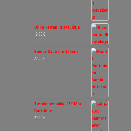
Olipa kerran III satukirja
19,95
€
Bambi-Kauris rintakoru
22,00
€
Tietokonelaukku 15" Mac
Dark blue
29,90
€