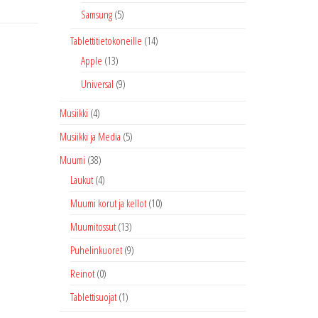
Samsung
(5)
Tablettitietokoneille
(14)
Apple
(13)
Universal
(9)
Musiikki
(4)
Musiikki ja Media
(5)
Muumi
(38)
Laukut
(4)
Muumi korut ja kellot
(10)
Muumitossut
(13)
Puhelinkuoret
(9)
Reinot
(0)
Tablettisuojat
(1)