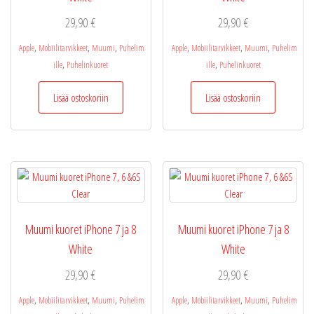
29,90
€
29,90
€
,
,
,
,
,
,
Apple
Mobiilitarvikkeet
Muumi
Puhelim
Apple
Mobiilitarvikkeet
Muumi
Puhelim
,
,
ille
Puhelinkuoret
ille
Puhelinkuoret
Lisää ostoskoriin
Lisää ostoskoriin
Muumi kuoret iPhone 7 ja 8
Muumi kuoret iPhone 7 ja 8
White
White
29,90
€
29,90
€
,
,
,
,
,
,
Apple
Mobiilitarvikkeet
Muumi
Puhelim
Apple
Mobiilitarvikkeet
Muumi
Puhelim