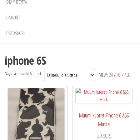
OTA YHTEYTTÄ
OMA TILI
OSTOSKORI
iphone 6S
Näytetään kaikki 6 tulosta
VIEW:
24
/
48
/
ALL
Muumi kuoret iPhone 6 &6S
Musta
29,90
€