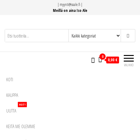
Siirry
|
myynti@isoale.fi
|
suoraan
Meillä on aina Iso Ale
sisältöön
0
0,00 €
VALIKKO
KOTI
KAUPPA
HOT!
UUTTA
KEITÄ ME OLEMME