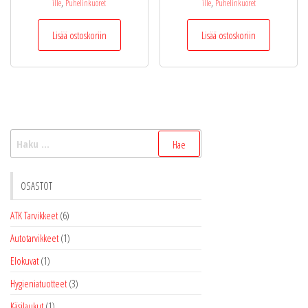
,
,
ille
Puhelinkuoret
ille
Puhelinkuoret
Lisää ostoskoriin
Lisää ostoskoriin
Haku:
OSASTOT
ATK Tarvikkeet
(6)
Autotarvikkeet
(1)
Elokuvat
(1)
Hygieniatuotteet
(3)
Käsilaukut
(1)