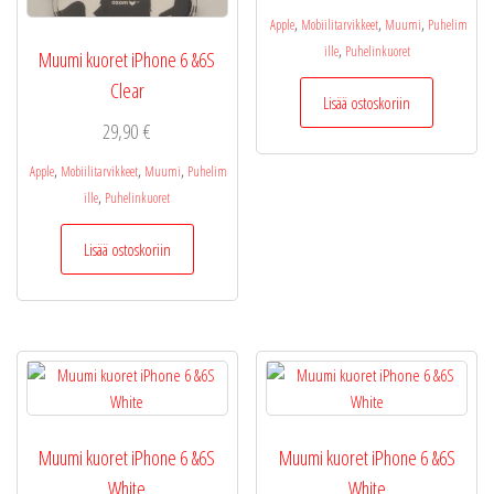
,
,
,
Apple
Mobiilitarvikkeet
Muumi
Puhelim
,
ille
Puhelinkuoret
Muumi kuoret iPhone 6 &6S
Clear
Lisää ostoskoriin
29,90
€
,
,
,
Apple
Mobiilitarvikkeet
Muumi
Puhelim
,
ille
Puhelinkuoret
Lisää ostoskoriin
Muumi kuoret iPhone 6 &6S
Muumi kuoret iPhone 6 &6S
White
White