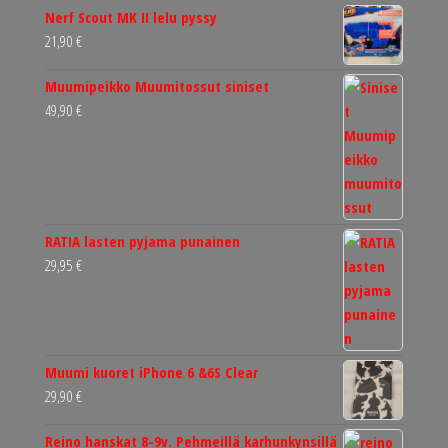
Nerf Scout MK II lelu pyssy
21,90
€
Muumipeikko Muumitossut siniset
49,90
€
RATIA lasten pyjama punainen
29,95
€
Muumi kuoret iPhone 6 &6S Clear
29,90
€
Reino hanskat 8-9v. Pehmeillä karhunkynsillä