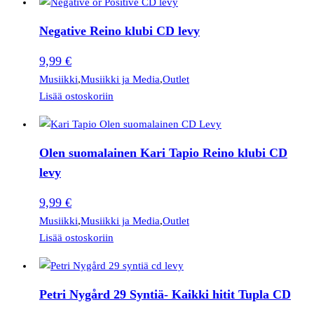
Negative Reino klubi CD levy
9,99
€
Musiikki
,
Musiikki ja Media
,
Outlet
Lisää ostoskoriin
Olen suomalainen Kari Tapio Reino klubi CD
levy
9,99
€
Musiikki
,
Musiikki ja Media
,
Outlet
Lisää ostoskoriin
Petri Nygård 29 Syntiä- Kaikki hitit Tupla CD