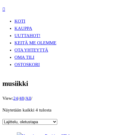
KOTI
KAUPPA
UUTTA
HOT!
KEITÄ ME OLEMME
OTA YHTEYTTÄ
OMA TILI
OSTOSKORI
musiikki
View:
24
/
48
/
All
/
Näytetään kaikki 4 tulosta