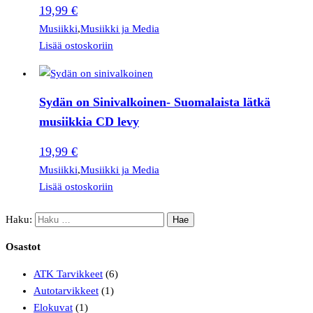
19,99
€
Musiikki
,
Musiikki ja Media
Lisää ostoskoriin
Sydän on Sinivalkoinen- Suomalaista lätkä
musiikkia CD levy
19,99
€
Musiikki
,
Musiikki ja Media
Lisää ostoskoriin
Haku:
Osastot
ATK Tarvikkeet
(6)
Autotarvikkeet
(1)
Elokuvat
(1)