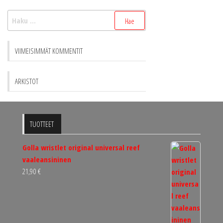
Haku:
VIIMEISIMMÄT KOMMENTIT
ARKISTOT
TUOTTEET
Golla wristlet original universal reef
vaaleansininen
21,90
€