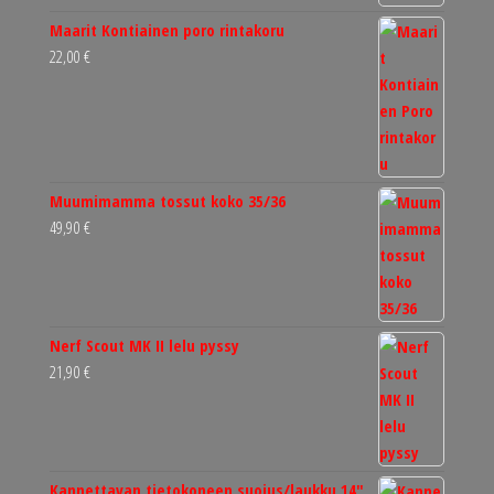
Maarit Kontiainen poro rintakoru
22,00
€
Muumimamma tossut koko 35/36
49,90
€
Nerf Scout MK II lelu pyssy
21,90
€
Kannettavan tietokoneen suojus/laukku 14"