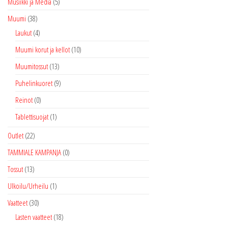
Musiikki ja Media
(5)
Muumi
(38)
Laukut
(4)
Muumi korut ja kellot
(10)
Muumitossut
(13)
Puhelinkuoret
(9)
Reinot
(0)
Tablettisuojat
(1)
Outlet
(22)
TAMMIALE KAMPANJA
(0)
Tossut
(13)
Ulkoilu/Urheilu
(1)
Vaatteet
(30)
Lasten vaatteet
(18)