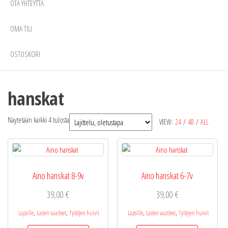
OTA YHTEYTTÄ
OMA TILI
OSTOSKORI
hanskat
Näytetään kaikki 4 tulosta
VIEW:
24
/
48
/
ALL
Aino hanskat 8-9v
Aino hanskat 6-7v
39,00
€
39,00
€
,
,
,
,
Lapsille
Lasten vaatteet
Tyttöjen huivit
Lapsille
Lasten vaatteet
Tyttöjen huivit