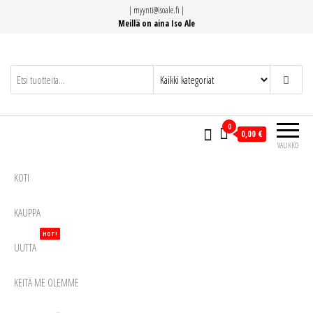
Siirry
|
myynti@isoale.fi
|
suoraan
Meillä on aina Iso Ale
sisältöön
0
0,00 €
VALIKKO
KOTI
KAUPPA
HOT!
UUTTA
KEITÄ ME OLEMME