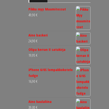
Pikku myy Muumitossut
49,90
€
Aino baskeri
24,90
€
Olipa kerran II satukirja
19,95
€
iPhone 6/6S lompakkokotelo
fudge
16,90
€
Aino kaulaliina
39,00
€