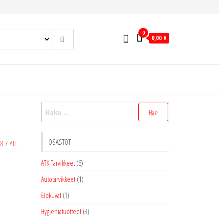
0
0,00 €
Haku:
OSASTOT
48
/
ALL
ATK Tarvikkeet
(6)
Autotarvikkeet
(1)
Elokuvat
(1)
Hygieniatuotteet
(3)