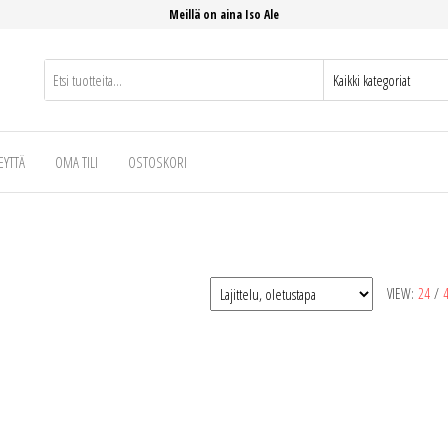
Meillä on aina Iso Ale
EYTTÄ
OMA TILI
OSTOSKORI
VIEW:
24
/