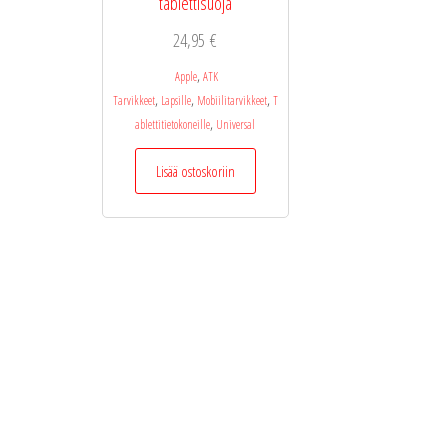
tablettisuoja
24,95
€
,
Apple
ATK
,
,
,
Tarvikkeet
Lapsille
Mobiilitarvikkeet
T
,
ablettitietokoneille
Universal
Lisää ostoskoriin