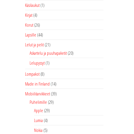
Käsilaukut
(1)
Kirjat
(4)
Korut
(26)
Lapsille
(44)
Lelut ja pelit
(21)
Askartelu ja puuhapaketit
(20)
Lelupyssyt
(1)
Lompakot
(8)
Made in Finland
(14)
Mobiilitarvikkeet
(39)
Puhelimille
(29)
Apple
(29)
Lumia
(4)
Nokia
(5)