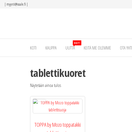
Siirry
|
myynti@isoale.fi
|
suoraan
sisältöön
HOT!
KOTI
KAUPPA
UUTTA
KEITÄ ME OLEMME
OTA YHT
tablettikuoret
Näytetään ainoa tulos
TOPPA by Mozo toppatakki