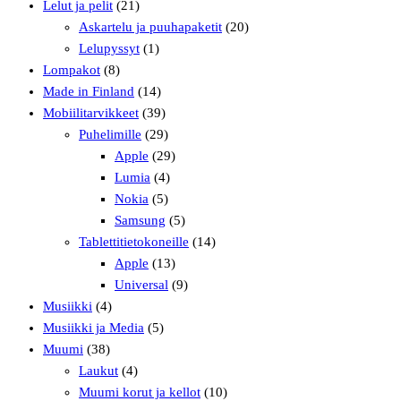
Lelut ja pelit
(21)
Askartelu ja puuhapaketit
(20)
Lelupyssyt
(1)
Lompakot
(8)
Made in Finland
(14)
Mobiilitarvikkeet
(39)
Puhelimille
(29)
Apple
(29)
Lumia
(4)
Nokia
(5)
Samsung
(5)
Tablettitietokoneille
(14)
Apple
(13)
Universal
(9)
Musiikki
(4)
Musiikki ja Media
(5)
Muumi
(38)
Laukut
(4)
Muumi korut ja kellot
(10)