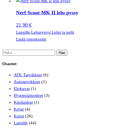
Nerf Scout MK II lelu pyssy
21,90
€
Lapsille
,
Lelupyssyt
,
Lelut ja pelit
Lisää ostoskoriin
Osastot
ATK Tarvikkeet
(6)
Autotarvikkeet
(1)
Elokuvat
(1)
Hygieniatuotteet
(3)
Käsilaukut
(1)
Kirjat
(4)
Korut
(26)
Lapsille
(44)