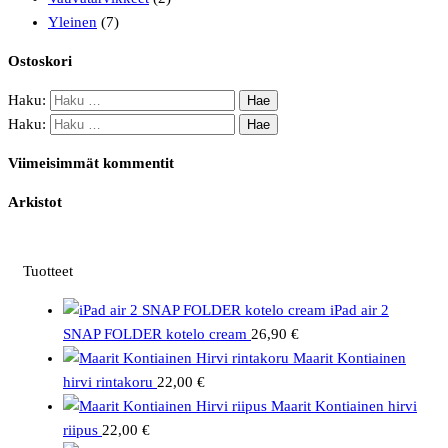
Yleinen
(7)
Ostoskori
Haku:
Haku:
Viimeisimmät kommentit
Arkistot
Tuotteet
iPad air 2
SNAP FOLDER kotelo cream
26,90
€
Maarit Kontiainen
hirvi rintakoru
22,00
€
Maarit Kontiainen hirvi
riipus
22,00
€