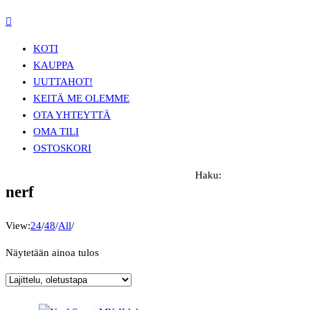
KOTI
KAUPPA
UUTTA
HOT!
KEITÄ ME OLEMME
OTA YHTEYTTÄ
OMA TILI
OSTOSKORI
Haku:
nerf
View:
24
/
48
/
All
/
Näytetään ainoa tulos