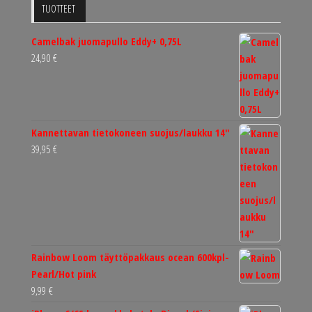
TUOTTEET
Camelbak juomapullo Eddy+ 0,75L
24,90
€
Kannettavan tietokoneen suojus/laukku 14"
39,95
€
Rainbow Loom täyttöpakkaus ocean 600kpl-
Pearl/Hot pink
9,99
€