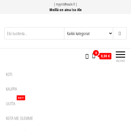
Siirry
|
myynti@isoale.fi
|
suoraan
Meillä on aina Iso Ale
sisältöön
0
0,00 €
VALIKKO
KOTI
KAUPPA
HOT!
UUTTA
KEITÄ ME OLEMME