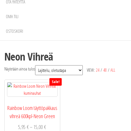
OTA YHTEYTTÄ
OMA TILI
OSTOSKORI
Neon Vihreä
Näytetään ainoa tulos
VIEW:
24
/
48
/
ALL
Sale!
Rainbow Loom täyttöpakkaus
vihreä 600kpl-Neon Green
Hintaluokka:
5,95
€
–
15,00
€