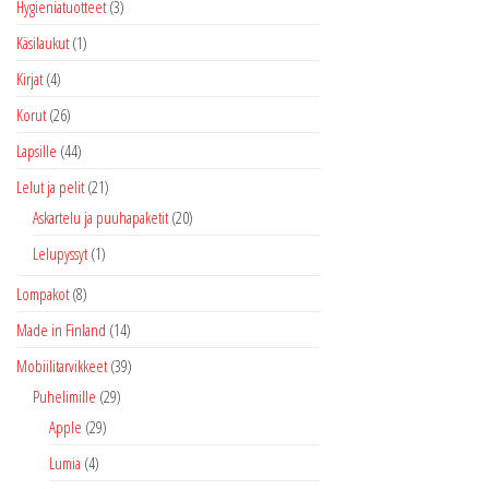
Hygieniatuotteet
(3)
Käsilaukut
(1)
Kirjat
(4)
Korut
(26)
Lapsille
(44)
Lelut ja pelit
(21)
Askartelu ja puuhapaketit
(20)
Lelupyssyt
(1)
Lompakot
(8)
Made in Finland
(14)
Mobiilitarvikkeet
(39)
Puhelimille
(29)
Apple
(29)
Lumia
(4)