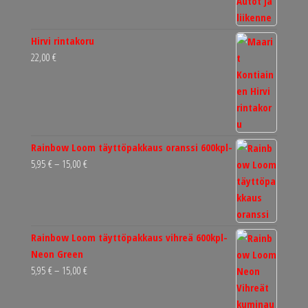
Hirvi rintakoru
22,00
€
Rainbow Loom täyttöpakkaus oranssi 600kpl-
Hintaluokka:
5,95
€
–
15,00
€
5,95 €
-
15,00 €
Rainbow Loom täyttöpakkaus vihreä 600kpl-
Neon Green
Hintaluokka:
5,95
€
–
15,00
€
5,95 €
-