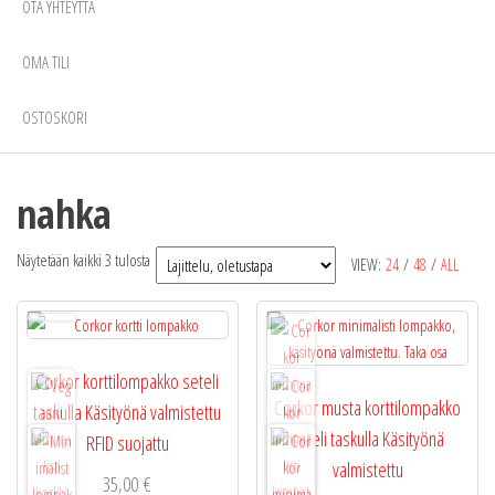
OTA YHTEYTTÄ
OMA TILI
OSTOSKORI
nahka
Näytetään kaikki 3 tulosta
VIEW:
24
/
48
/
ALL
Corkor korttilompakko seteli
Corkor musta korttilompakko
taskulla Käsityönä valmistettu
seteli taskulla Käsityönä
RFID suojattu
valmistettu
35,00
€