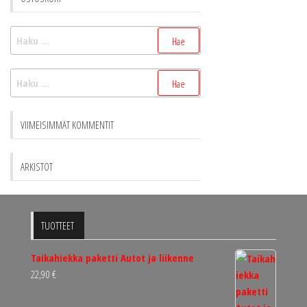
Haku:
Haku:
VIIMEISIMMÄT KOMMENTIT
ARKISTOT
TUOTTEET
Taikahiekka paketti Autot ja liikenne
22,90
€