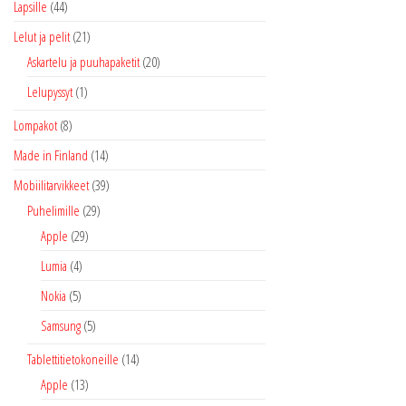
Lapsille
(44)
Lelut ja pelit
(21)
Askartelu ja puuhapaketit
(20)
Lelupyssyt
(1)
Lompakot
(8)
Made in Finland
(14)
Mobiilitarvikkeet
(39)
Puhelimille
(29)
Apple
(29)
Lumia
(4)
Nokia
(5)
Samsung
(5)
Tablettitietokoneille
(14)
Apple
(13)