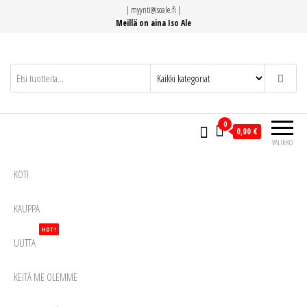
Siirry
|
myynti@isoale.fi
|
suoraan
Meillä on aina Iso Ale
sisältöön
0
0,00 €
VALIKKO
KOTI
KAUPPA
HOT!
UUTTA
KEITÄ ME OLEMME