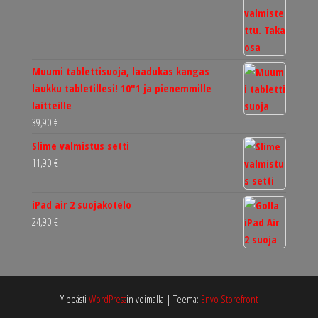
Muumi tablettisuoja, laadukas kangas
laukku tabletillesi! 10"1 ja pienemmille
laitteille
39,90
€
Slime valmistus setti
11,90
€
iPad air 2 suojakotelo
24,90
€
Ylpeästi
WordPress
in voimalla
|
Teema:
Envo Storefront