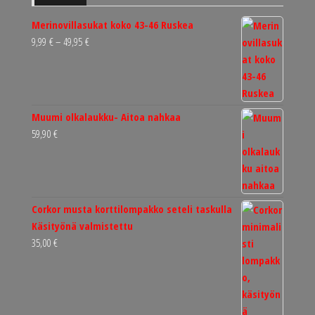
Merinovillasukat koko 43-46 Ruskea
Hintaluokka:
9,99
€
–
49,95
€
9,99 €
-
49,95 €
Muumi olkalaukku- Aitoa nahkaa
59,90
€
Corkor musta korttilompakko seteli taskulla
Käsityönä valmistettu
35,00
€