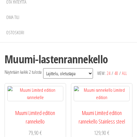
OTA YHTEYTTÄ
OMA TILI
OSTOSKORI
Muumi-lastenrannekello
Näytetään kaikki 2 tulosta
VIEW:
24
/
48
/
ALL
Muumi Limited edition
Muumi Limited edition
rannekello
rannekello Stainless steel
79,90
€
129,90
€