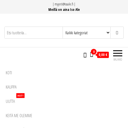
Siirry
|
myynti@isoale.fi
|
suoraan
Meillä on aina Iso Ale
sisältöön
0
0,00 €
VALIKKO
KOTI
KAUPPA
HOT!
UUTTA
KEITÄ ME OLEMME