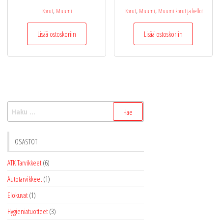
,
,
,
Korut
Muumi
Korut
Muumi
Muumi korut ja kellot
Lisää ostoskoriin
Lisää ostoskoriin
Haku:
OSASTOT
ATK Tarvikkeet
(6)
Autotarvikkeet
(1)
Elokuvat
(1)
Hygieniatuotteet
(3)