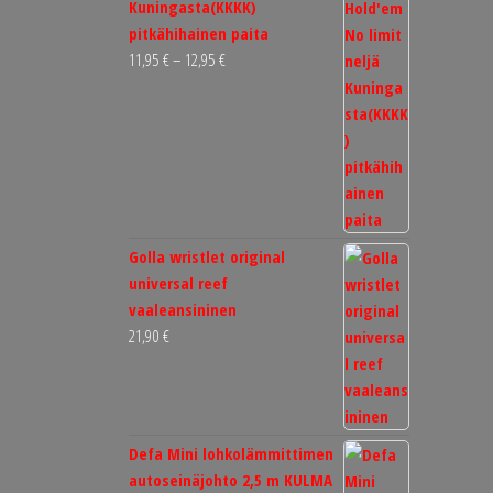
Kuningasta(KKKK)
pitkähihainen paita
Hintaluokka:
11,95
€
–
12,95
€
11,95 €
-
12,95 €
Golla wristlet original
universal reef
vaaleansininen
21,90
€
Defa Mini lohkolämmittimen
autoseinäjohto 2,5 m KULMA