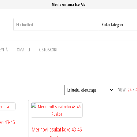
Meillä on aina Iso Ale
EYTTÄ
OMA TILI
OSTOSKORI
VIEW:
24
/
ko 43-46
Merinovillasukat koko 43-46