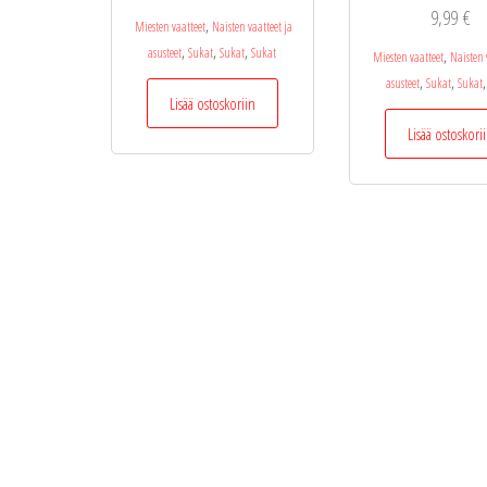
9,99
€
,
Miesten vaatteet
Naisten vaatteet ja
,
,
,
asusteet
Sukat
Sukat
Sukat
,
Miesten vaatteet
Naisten 
,
,
,
asusteet
Sukat
Sukat
Lisää ostoskoriin
Lisää ostoskori