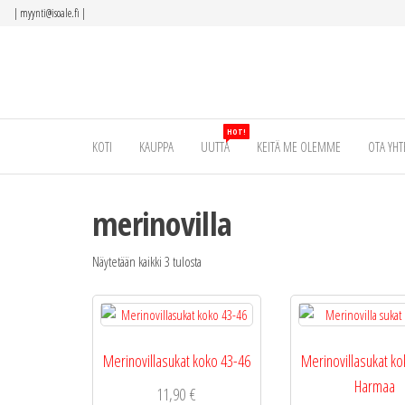
Siirry
|
myynti@isoale.fi
|
suoraan
sisältöön
HOT!
KOTI
KAUPPA
UUTTA
KEITÄ ME OLEMME
OTA YHT
merinovilla
Näytetään kaikki 3 tulosta
Merinovillasukat koko 43-46
Merinovillasukat ko
Harmaa
11,90
€