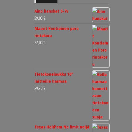
Aino hanskat 6-7v
39,00
€
Maarit Kontiainen poro
rintakoru
22,00
€
Tietokonelaukku 16"
laitteille harmaa
29,90
€
Texas Hold'em No limit neljä