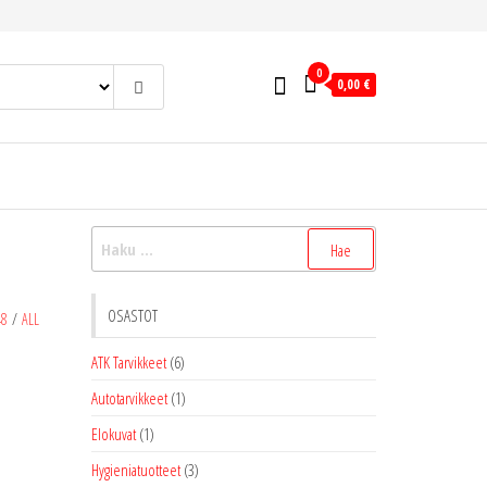
0
0,00 €
Haku:
OSASTOT
48
/
ALL
ATK Tarvikkeet
(6)
Autotarvikkeet
(1)
Elokuvat
(1)
Hygieniatuotteet
(3)