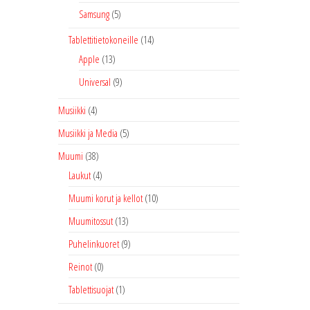
Samsung
(5)
Tablettitietokoneille
(14)
Apple
(13)
Universal
(9)
Musiikki
(4)
Musiikki ja Media
(5)
Muumi
(38)
Laukut
(4)
Muumi korut ja kellot
(10)
Muumitossut
(13)
Puhelinkuoret
(9)
Reinot
(0)
Tablettisuojat
(1)