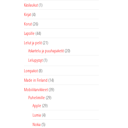
Käsilaukut
(1)
Kirjat
(4)
Korut
(26)
Lapsille
(44)
Lelut ja pelit
(21)
Askartelu ja puuhapaketit
(20)
Lelupyssyt
(1)
Lompakot
(8)
Made in Finland
(14)
Mobiilitarvikkeet
(39)
Puhelimille
(29)
Apple
(29)
Lumia
(4)
Nokia
(5)