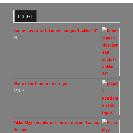
TUOTTEET
Kannettavan tietokoneen suojus/laukku 14"
39,95
€
Maarit Kontiainen hirvi riipus
22,00
€
Pikku Myy korvakorut Limited edition Lasanic
Helsinki