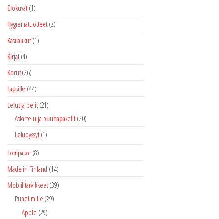
Elokuvat
(1)
Hygieniatuotteet
(3)
Käsilaukut
(1)
Kirjat
(4)
Korut
(26)
Lapsille
(44)
Lelut ja pelit
(21)
Askartelu ja puuhapaketit
(20)
Lelupyssyt
(1)
Lompakot
(8)
Made in Finland
(14)
Mobiilitarvikkeet
(39)
Puhelimille
(29)
Apple
(29)