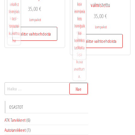
valmistettu
35,00
€
35,00
€
Lompakot
Lompakot
Tällä
Valitse vaihtoehdoista
tuotteella
Tällä
Valitse vaihtoehdoista
on
tuotteel
useampi
on
muunnelma.
useamp
Voit
muunne
tehdä
Voit
valinnat
tehdä
Haku:
tuotteen
valinnat
sivulla.
tuottee
sivulla.
OSASTOT
ATK Tarvikkeet
(6)
Autotarvikkeet
(1)