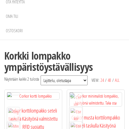
OTA YHTEYTTÄ
OMA TILI
OSTOSKORI
Korkki lompakko
ympäristöystävällisyys
Näytetään kaikki 2 tulosta
VIEW:
24
/
48
/
ALL
Corkor korttilompakko seteli
Corkor musta korttilompakko
taskulla Käsityönä valmistettu
seteli taskulla Käsityönä
RFID suojattu