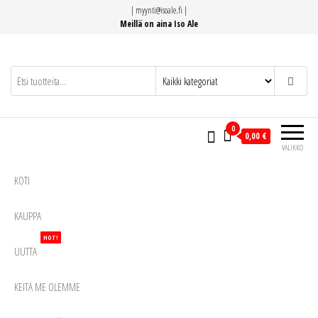
Siirry
|
myynti@isoale.fi
|
suoraan
Meillä on aina Iso Ale
sisältöön
0
0,00 €
VALIKKO
KOTI
KAUPPA
HOT!
UUTTA
KEITÄ ME OLEMME