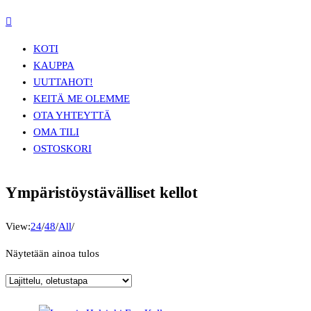
KOTI
KAUPPA
UUTTA
HOT!
KEITÄ ME OLEMME
OTA YHTEYTTÄ
OMA TILI
OSTOSKORI
Ympäristöystävälliset kellot
View:
24
/
48
/
All
/
Näytetään ainoa tulos