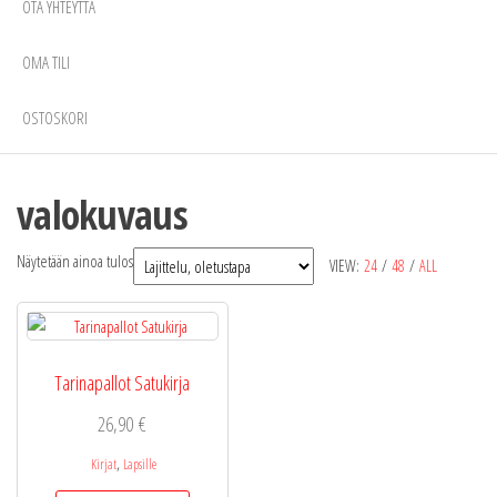
OTA YHTEYTTÄ
OMA TILI
OSTOSKORI
valokuvaus
Näytetään ainoa tulos
VIEW:
24
/
48
/
ALL
Tarinapallot Satukirja
26,90
€
,
Kirjat
Lapsille