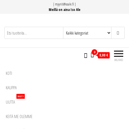
Siirry
|
myynti@isoale.fi
|
suoraan
Meillä on aina Iso Ale
sisältöön
0
0,00 €
VALIKKO
KOTI
KAUPPA
HOT!
UUTTA
KEITÄ ME OLEMME