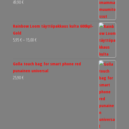
49,90
€
Rainbow Loom täyttöpakkaus kulta 600kpl-
Gold
Hintaluokka:
5,95
€
–
15,00
€
5,95 €
-
15,00 €
Golla touch bag for smart phone red
punainen universal
25,90
€