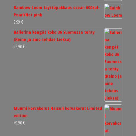
Rainbow Loom täyttöpakkaus ocean 600kpl-
Pearl/Hot pink
9,99
€
Ballerina kengät koko 36 Suomessa tehty
(Reino ja aino tehdas Lieksa)
26,90
€
Muumi korvakorut Haisuli korvakorut Limited
edition
49,90
€