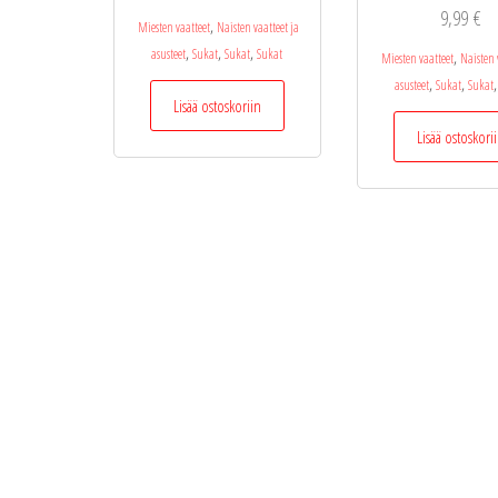
9,99
€
,
Miesten vaatteet
Naisten vaatteet ja
,
,
,
asusteet
Sukat
Sukat
Sukat
,
Miesten vaatteet
Naisten 
,
,
,
asusteet
Sukat
Sukat
Lisää ostoskoriin
Lisää ostoskori