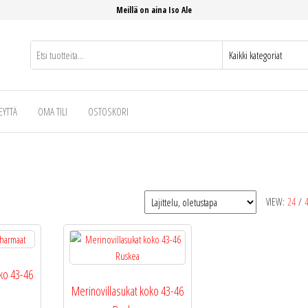
Meillä on aina Iso Ale
EYTTÄ
OMA TILI
OSTOSKORI
VIEW:
24
/
ko 43-46
Merinovillasukat koko 43-46