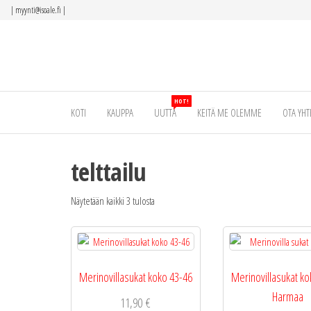
Siirry
|
myynti@isoale.fi
|
suoraan
sisältöön
HOT!
KOTI
KAUPPA
UUTTA
KEITÄ ME OLEMME
OTA YHT
telttailu
Näytetään kaikki 3 tulosta
Merinovillasukat koko 43-46
Merinovillasukat ko
Harmaa
11,90
€