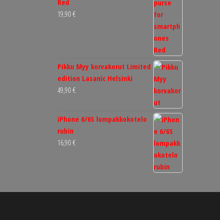
Red
19,90
€
Pikku Myy korvakorut Limited
edition Lasanic Helsinki
49,90
€
iPhone 6/6S lompakkokotelo
rubin
16,90
€