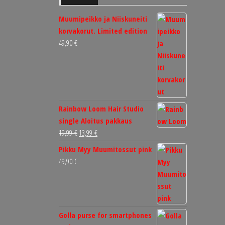
Muumipeikko ja Niiskuneiti
korvakorut. Limited edition
49,90
€
Rainbow Loom Hair Studio
single Aloitus pakkaus
Alkuperäinen
Nykyinen
19,99
€
13,99
€
hinta
hinta
Pikku Myy Muumitossut pink
oli:
on:
49,90
€
19,99 €.
13,99 €.
Golla purse for smartphones