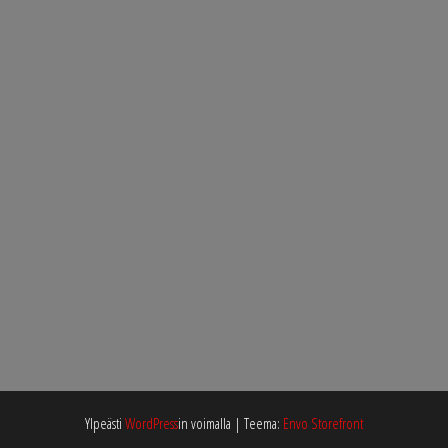
Ylpeästi
WordPress
in voimalla
|
Teema:
Envo Storefront