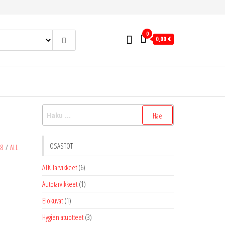
0
0,00 €
Haku:
OSASTOT
48
/
ALL
ATK Tarvikkeet
(6)
Autotarvikkeet
(1)
Elokuvat
(1)
Hygieniatuotteet
(3)