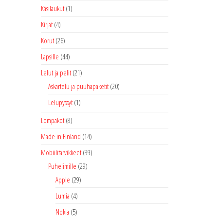
Käsilaukut
(1)
Kirjat
(4)
Korut
(26)
Lapsille
(44)
Lelut ja pelit
(21)
Askartelu ja puuhapaketit
(20)
Lelupyssyt
(1)
Lompakot
(8)
Made in Finland
(14)
Mobiilitarvikkeet
(39)
Puhelimille
(29)
Apple
(29)
Lumia
(4)
Nokia
(5)