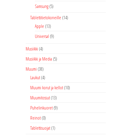
Samsung
(5)
Tablettitietokoneille
(14)
Apple
(13)
Universal
(9)
Musiikki
(4)
Musiikki ja Media
(5)
Muumi
(38)
Laukut
(4)
Muumi korut ja kellot
(10)
Muumitossut
(13)
Puhelinkuoret
(9)
Reinot
(0)
Tablettisuojat
(1)