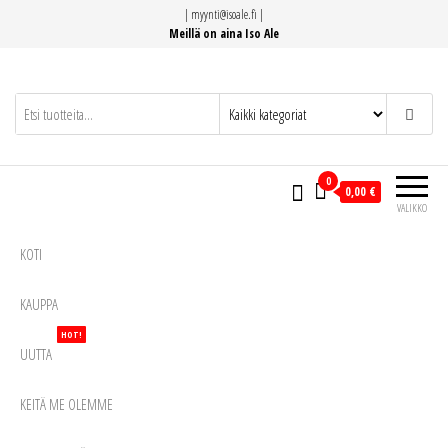
Siirry
|
myynti@isoale.fi
|
suoraan
Meillä on aina Iso Ale
sisältöön
0
0,00 €
VALIKKO
KOTI
KAUPPA
HOT!
UUTTA
KEITÄ ME OLEMME