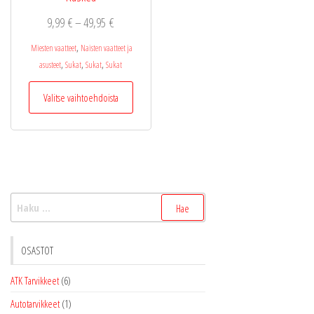
Hintaluokka:
9,99
€
–
49,95
€
9,99 €
,
Miesten vaatteet
Naisten vaatteet ja
-
,
,
,
asusteet
Sukat
Sukat
Sukat
49,95 €
Tällä
Valitse vaihtoehdoista
tuotteella
on
useampi
muunnelma.
Voit
tehdä
Haku:
valinnat
tuotteen
sivulla.
OSASTOT
ATK Tarvikkeet
(6)
Autotarvikkeet
(1)