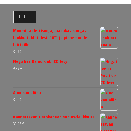
TUOTTEET
Muumi tablettisuoja, laadukas kangas
laukku tabletillesi! 10"1 ja pienemmille
laitteille
39,90
€
Negative Reino klubi CD levy
9,99
€
Aino kaulaliina
39,00
€
Kannettavan tietokoneen suojus/laukku 14"
39,95
€