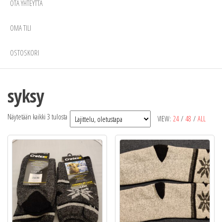
OTA YHTEYTTÄ
OMA TILI
OSTOSKORI
syksy
Näytetään kaikki 3 tulosta
VIEW:
24
/
48
/
ALL