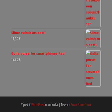
Slime valmistus setti
11,90
€
Golla purse for smartphones Red
19,90
€
Ylpeästi
WordPress
in voimalla
|
Teema:
Envo Storefront