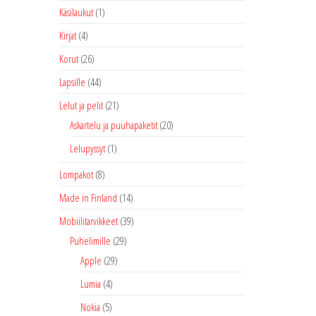
Käsilaukut
(1)
Kirjat
(4)
Korut
(26)
Lapsille
(44)
Lelut ja pelit
(21)
Askartelu ja puuhapaketit
(20)
Lelupyssyt
(1)
Lompakot
(8)
Made in Finland
(14)
Mobiilitarvikkeet
(39)
Puhelimille
(29)
Apple
(29)
Lumia
(4)
Nokia
(5)