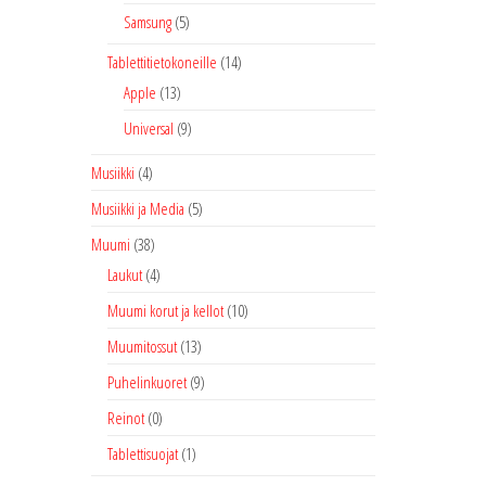
Samsung
(5)
Tablettitietokoneille
(14)
Apple
(13)
Universal
(9)
Musiikki
(4)
Musiikki ja Media
(5)
Muumi
(38)
Laukut
(4)
Muumi korut ja kellot
(10)
Muumitossut
(13)
Puhelinkuoret
(9)
Reinot
(0)
Tablettisuojat
(1)