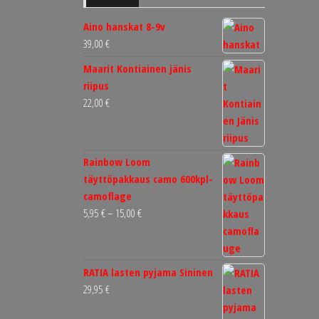
Aino hanskat 8-9v
39,00
€
Maarit Kontiainen jänis
riipus
22,00
€
Rainbow Loom
täyttöpakkaus camo 600kpl-
camoflage
Hintaluokka:
5,95
€
–
15,00
€
5,95 €
-
15,00 €
RATIA lasten pyjama Sininen
29,95
€