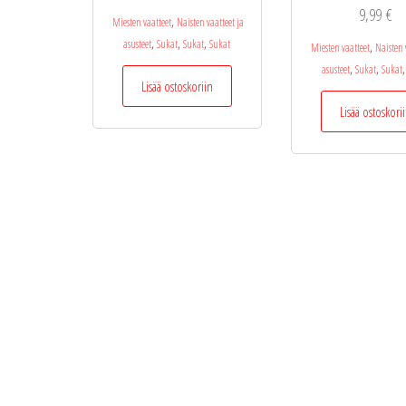
9,99
€
,
Miesten vaatteet
Naisten vaatteet ja
,
,
,
asusteet
Sukat
Sukat
Sukat
,
Miesten vaatteet
Naisten 
,
,
,
asusteet
Sukat
Sukat
Lisää ostoskoriin
Lisää ostoskori