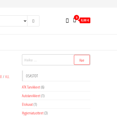
0
0,00 €
Haku:
OSASTOT
48
/
ALL
ATK Tarvikkeet
(6)
Autotarvikkeet
(1)
Elokuvat
(1)
Hygieniatuotteet
(3)