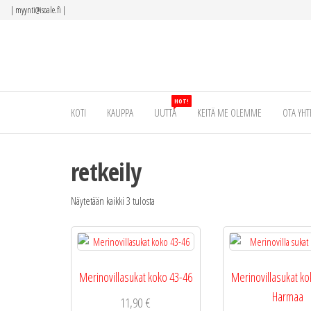
Siirry
|
myynti@isoale.fi
|
suoraan
sisältöön
HOT!
KOTI
KAUPPA
UUTTA
KEITÄ ME OLEMME
OTA YHT
retkeily
Näytetään kaikki 3 tulosta
Merinovillasukat koko 43-46
Merinovillasukat ko
Harmaa
11,90
€