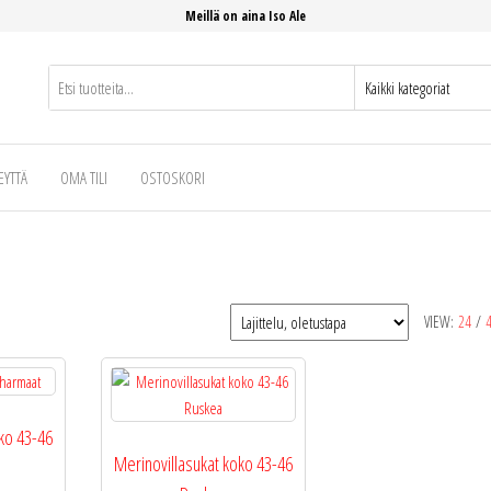
Meillä on aina Iso Ale
EYTTÄ
OMA TILI
OSTOSKORI
VIEW:
24
/
ko 43-46
Merinovillasukat koko 43-46