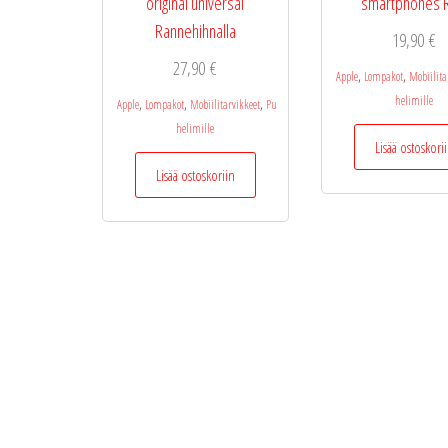
original universal
smartphones 
Rannehihnalla
19,90
€
27,90
€
,
,
Apple
Lompakot
Mobiilita
helimille
,
,
,
Apple
Lompakot
Mobiilitarvikkeet
Pu
helimille
Lisää ostoskori
Lisää ostoskoriin