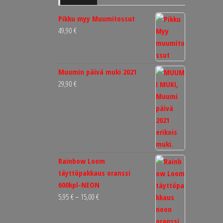
Pikku myy Muumitossut
49,90
€
Muumin päivä muki 2021
29,90
€
Rainbow Loom
täyttöpakkaus oranssi
600kpl-NEON
Hintaluokka:
5,95
€
–
15,00
€
5,95 €
-