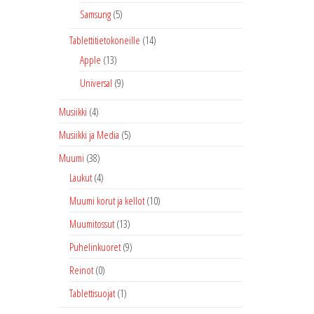
Samsung
(5)
Tablettitietokoneille
(14)
Apple
(13)
Universal
(9)
Musiikki
(4)
Musiikki ja Media
(5)
Muumi
(38)
Laukut
(4)
Muumi korut ja kellot
(10)
Muumitossut
(13)
Puhelinkuoret
(9)
Reinot
(0)
Tablettisuojat
(1)