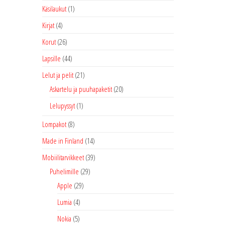
Käsilaukut
(1)
Kirjat
(4)
Korut
(26)
Lapsille
(44)
Lelut ja pelit
(21)
Askartelu ja puuhapaketit
(20)
Lelupyssyt
(1)
Lompakot
(8)
Made in Finland
(14)
Mobiilitarvikkeet
(39)
Puhelimille
(29)
Apple
(29)
Lumia
(4)
Nokia
(5)