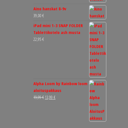
15,00 €
Aino hanskat 8-9v
39,00
€
iPad mini 1-3 SNAP FOLDER
Tablettikotelo ash musta
22,95
€
Alpha Loom by Rainbow loom
aloituspakkaus
Alkuperäinen
Nykyinen
19,99
€
13,99
€
hinta
hinta
oli:
on:
19,99 €.
13,99 €.