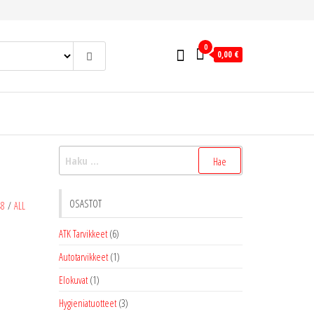
0
0,00 €
Haku:
OSASTOT
48
/
ALL
ATK Tarvikkeet
(6)
Autotarvikkeet
(1)
Elokuvat
(1)
Hygieniatuotteet
(3)