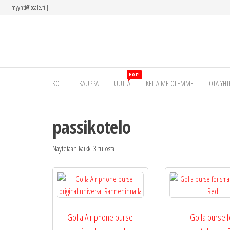
Siirry
|
myynti@isoale.fi
|
suoraan
sisältöön
HOT!
KOTI
KAUPPA
UUTTA
KEITÄ ME OLEMME
OTA YHT
passikotelo
Näytetään kaikki 3 tulosta
Golla Air phone purse
Golla purse f