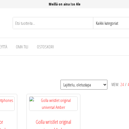
Meillä on aina Iso Ale
EYTTÄ
OMA TILI
OSTOSKORI
VIEW:
24
/
or
Golla wristlet original