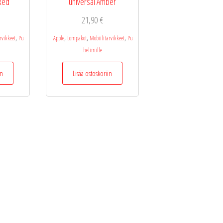
Red
universal Amber
21,90
€
,
,
,
,
rvikkeet
Pu
Apple
Lompakot
Mobiilitarvikkeet
Pu
helimille
in
Lisää ostoskoriin