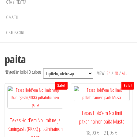
OTA YHTEYTTÄ
OMA TILI
OSTOSKORI
paita
Näytetään kaikki 3 tulosta
VIEW:
24
/
48
/
ALL
Sale!
Sale!
Texas Hold’em No limit
Texas Hold’em No limit neljä
pitkähihainen paita Musta
Kuningasta(KKKK) pitkähihainen
Hintaluokka
18,90
€
–
21,95
€