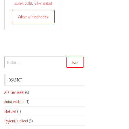
-
,
,
asusteet
Outlet
Poikien vaatteet
14,95 €
Tällä
Valitse vaihtoehdoista
tuotteella
on
useampi
muunnelma.
Voit
tehdä
Haku:
valinnat
tuotteen
sivulla.
OSASTOT
ATK Tarvikkeet
(6)
Autotarvikkeet
(1)
Elokuvat
(1)
Hygieniatuotteet
(3)