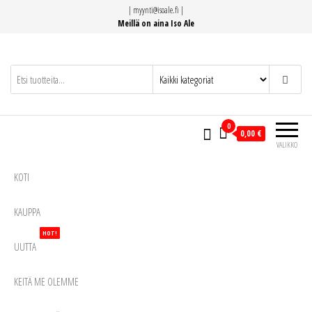
Siirry
|
myynti@isoale.fi
|
suoraan
Meillä on aina Iso Ale
sisältöön
0
0,00 €
VALIKKO
KOTI
KAUPPA
HOT!
UUTTA
KEITÄ ME OLEMME