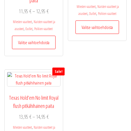
paita
18,90 €
,
Miesten vaatteet
Naisten vaatteet ja
Hintaluokka:
11,95
€
–
12,95
€
-
,
,
asusteet
Outlet
Poikien vaatteet
11,95 €
21,95 €
,
Miesten vaatteet
Naisten vaatteet ja
Tällä
-
Valitse vaihtoehdoista
,
,
asusteet
Outlet
Poikien vaatteet
tuotteel
12,95 €
on
Tällä
Valitse vaihtoehdoista
useamp
tuotteella
muunne
on
Voit
useampi
tehdä
muunnelma.
valinnat
Sale!
Voit
tuottee
tehdä
sivulla.
valinnat
tuotteen
Texas Hold’em No limit Royal
sivulla.
flush pitkähihainen paita
Hintaluokka:
13,95
€
–
14,95
€
13,95 €
,
Miesten vaatteet
Naisten vaatteet ja