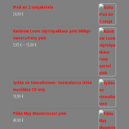
iPad air 2 suojakotelo
24,90
€
Rainbow Loom täyttöpakkaus pink 600kpl-
Sweets/Fairy pink
Hintaluokka:
5,95
€
–
15,00
€
5,95 €
-
15,00 €
Sydän on Sinivalkoinen- Suomalaista lätkä
musiikkia CD levy
19,99
€
Pikku Myy Muumitossut pink
49,90
€