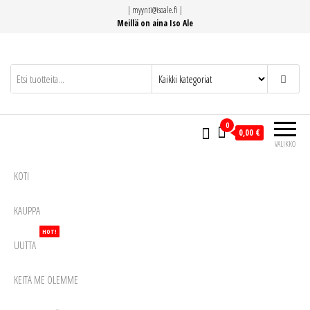
Siirry
|
myynti@isoale.fi
|
suoraan
Meillä on aina Iso Ale
sisältöön
0
0,00 €
VALIKKO
KOTI
KAUPPA
HOT!
UUTTA
KEITÄ ME OLEMME