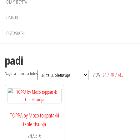
OTA YHTEYTTÄ
OMA TILI
OSTOSKORI
padi
Näytetään ainoa tulos
VIEW:
24
/
48
/
ALL
TOPPA by Mozo toppatakki
tablettisuoja
24,95
€