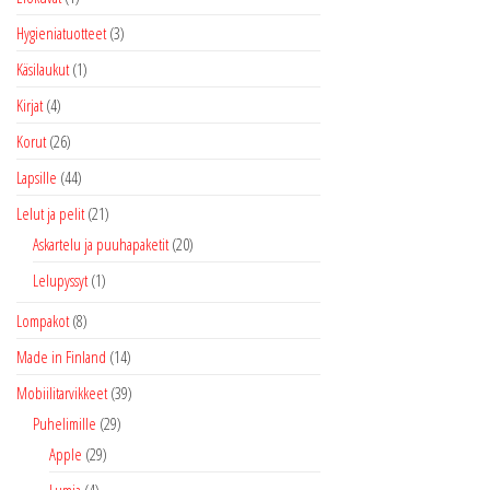
Hygieniatuotteet
(3)
Käsilaukut
(1)
Kirjat
(4)
Korut
(26)
Lapsille
(44)
Lelut ja pelit
(21)
Askartelu ja puuhapaketit
(20)
Lelupyssyt
(1)
Lompakot
(8)
Made in Finland
(14)
Mobiilitarvikkeet
(39)
Puhelimille
(29)
Apple
(29)
Lumia
(4)