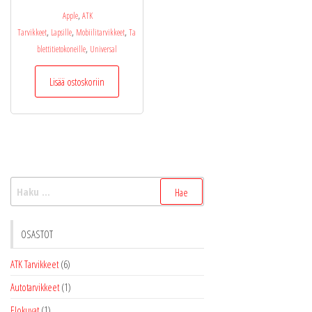
,
Apple
ATK
,
,
,
Tarvikkeet
Lapsille
Mobiilitarvikkeet
Ta
,
blettitietokoneille
Universal
Lisää ostoskoriin
Haku:
OSASTOT
ATK Tarvikkeet
(6)
Autotarvikkeet
(1)
Elokuvat
(1)