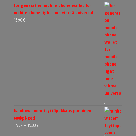
for generation mobile phone wallet for
mobile phone light lime vihreä universal
15,90
€
Rainbow Loom täyttöpakkaus punainen
600kpl-Red
Hintaluokka:
5,95
€
–
15,00
€
5,95 €