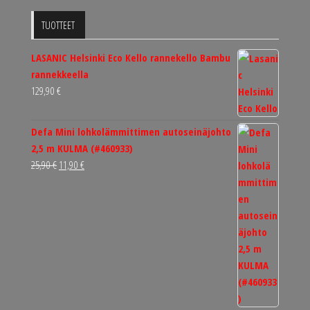
TUOTTEET
LASANIC Helsinki Eco Kello rannekello Bambu
rannekkeella
129,90
€
Defa Mini lohkolämmittimen autoseinäjohto
2,5 m KULMA (#460933)
Alkuperäinen
Nykyinen
25,90
€
11,90
€
hinta
hinta
oli:
on:
25,90 €.
11,90 €.