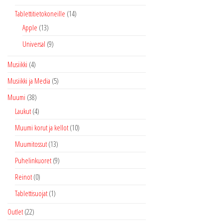
Tablettitietokoneille
(14)
Apple
(13)
Universal
(9)
Musiikki
(4)
Musiikki ja Media
(5)
Muumi
(38)
Laukut
(4)
Muumi korut ja kellot
(10)
Muumitossut
(13)
Puhelinkuoret
(9)
Reinot
(0)
Tablettisuojat
(1)
Outlet
(22)