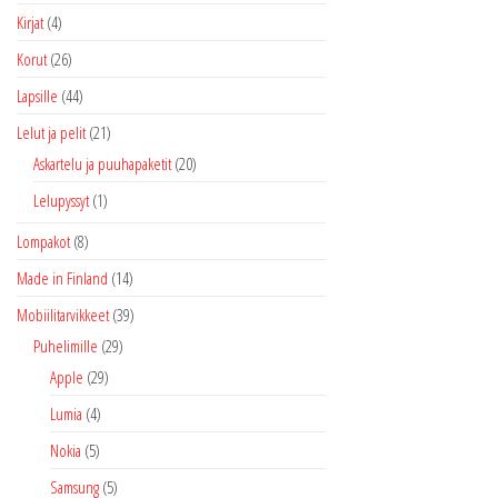
Kirjat
(4)
Korut
(26)
Lapsille
(44)
Lelut ja pelit
(21)
Askartelu ja puuhapaketit
(20)
Lelupyssyt
(1)
Lompakot
(8)
Made in Finland
(14)
Mobiilitarvikkeet
(39)
Puhelimille
(29)
Apple
(29)
Lumia
(4)
Nokia
(5)
Samsung
(5)