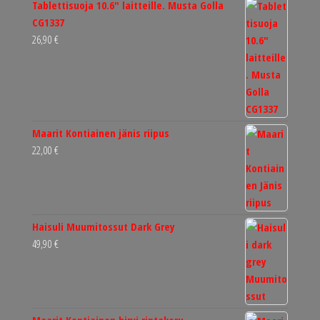
Tablettisuoja 10.6" laitteille. Musta Golla
CG1337
26,90
€
Maarit Kontiainen jänis riipus
22,00
€
Haisuli Muumitossut Dark Grey
49,90
€
Maarit Kontiainen hirvi rintakoru