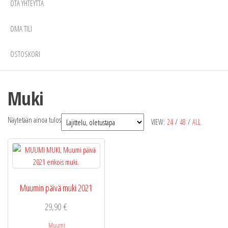
OTA YHTEYTTÄ
OMA TILI
OSTOSKORI
Muki
Näytetään ainoa tulos
VIEW:
24
/
48
/
ALL
Muumin päivä muki 2021
29,90
€
Muumi