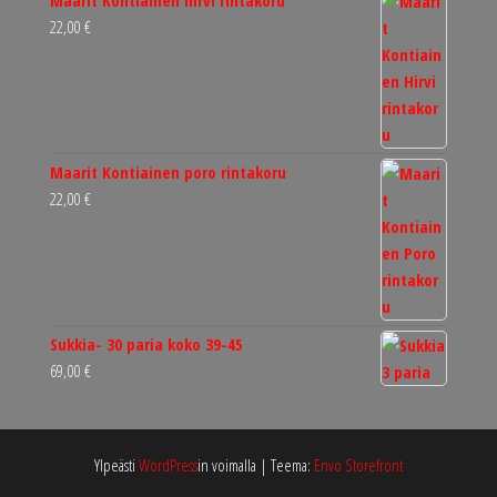
22,00
€
Maarit Kontiainen poro rintakoru
22,00
€
Sukkia- 30 paria koko 39-45
69,00
€
Ylpeästi
WordPress
in voimalla
|
Teema:
Envo Storefront