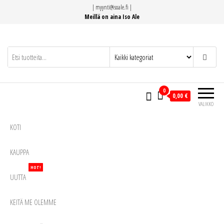
Siirry
|
myynti@isoale.fi
|
suoraan
Meillä on aina Iso Ale
sisältöön
0
0,00 €
VALIKKO
KOTI
KAUPPA
HOT!
UUTTA
KEITÄ ME OLEMME