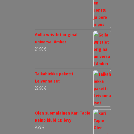
Golla wristlet original
universal Amber
21,90
€
Taikahiekka paketti
Leivonnaiset
22,90
€
Olen suomalainen Kari Tapio
Reino klubi CD levy
9,99
€