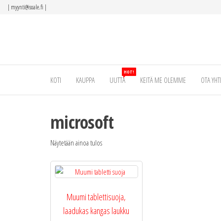
Siirry
|
myynti@isoale.fi
|
suoraan
sisältöön
HOT!
KOTI
KAUPPA
UUTTA
KEITÄ ME OLEMME
OTA YHT
microsoft
Näytetään ainoa tulos
Muumi tablettisuoja,
laadukas kangas laukku