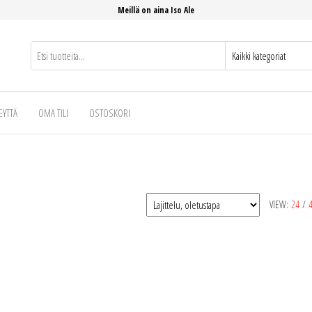
Meillä on aina Iso Ale
EYTTÄ
OMA TILI
OSTOSKORI
VIEW:
24
/