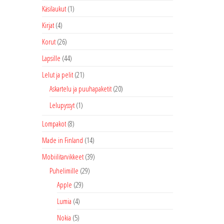
Käsilaukut
(1)
Kirjat
(4)
Korut
(26)
Lapsille
(44)
Lelut ja pelit
(21)
Askartelu ja puuhapaketit
(20)
Lelupyssyt
(1)
Lompakot
(8)
Made in Finland
(14)
Mobiilitarvikkeet
(39)
Puhelimille
(29)
Apple
(29)
Lumia
(4)
Nokia
(5)