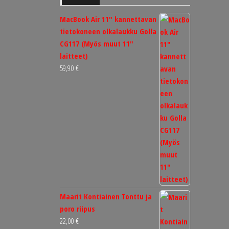
MacBook Air 11" kannettavan
tietokoneen olkalaukku Golla
CG117 (Myös muut 11"
laitteet)
59,90
€
Maarit Kontiainen Tonttu ja
poro riipus
22,00
€