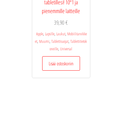
tabletillesi! 10″1 ja
pienemmille laitteille
39,90
€
,
,
,
Apple
Lapsille
Laukut
Mobiilitarvikke
,
,
,
et
Muumi
Tablettisuojat
Tablettitietok
,
oneille
Universal
Lisää ostoskoriin