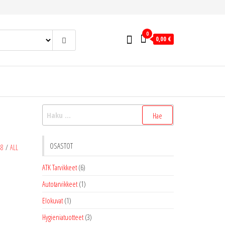
0
0,00 €
Haku:
OSASTOT
48
/
ALL
ATK Tarvikkeet
(6)
Autotarvikkeet
(1)
Elokuvat
(1)
Hygieniatuotteet
(3)