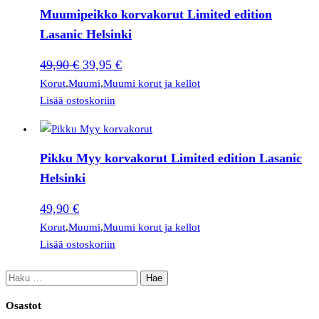
Muumipeikko korvakorut Limited edition
Lasanic Helsinki
Alkuperäinen
Nykyinen
49,90
€
39,95
€
hinta
hinta
Korut
,
Muumi
,
Muumi korut ja kellot
Lisää ostoskoriin
oli:
on:
49,90 €.
39,95 €.
Pikku Myy korvakorut Limited edition Lasanic
Helsinki
49,90
€
Korut
,
Muumi
,
Muumi korut ja kellot
Lisää ostoskoriin
Haku:
Osastot