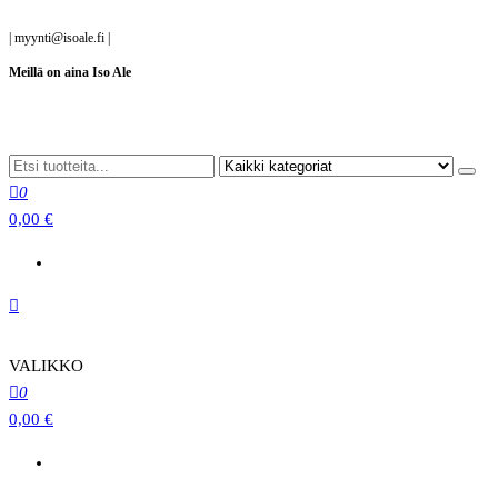
Siirry
|
myynti@isoale.fi
|
suoraan
Meillä on aina Iso Ale
sisältöön
0
0,00 €
VALIKKO
0
0,00 €