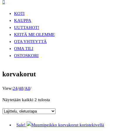
KOTI
KAUPPA
UUTTA
HOT!
KEITÄ ME OLEMME
OTA YHTEYTTÄ
OMA TILI
OSTOSKORI
korvakorut
View:
24
/
48
/
All
/
Näytetään kaikki 2 tulosta
Sale!