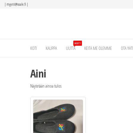
Siirry
|
myynti@isoale.fi
|
suoraan
sisältöön
HOT!
KOTI
KAUPPA
UUTTA
KEITÄ ME OLEMME
OTA YHT
Aini
Näytetään ainoa tulos