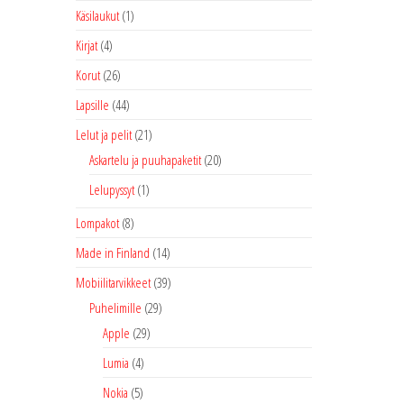
Käsilaukut
(1)
Kirjat
(4)
Korut
(26)
Lapsille
(44)
Lelut ja pelit
(21)
Askartelu ja puuhapaketit
(20)
Lelupyssyt
(1)
Lompakot
(8)
Made in Finland
(14)
Mobiilitarvikkeet
(39)
Puhelimille
(29)
Apple
(29)
Lumia
(4)
Nokia
(5)