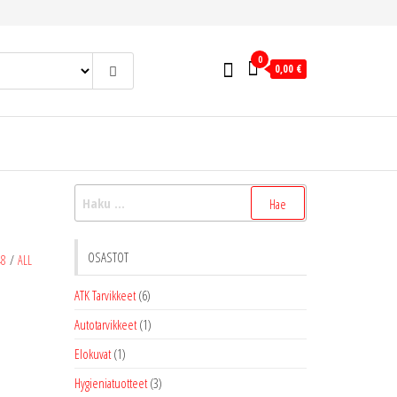
0
0,00 €
Haku:
OSASTOT
48
/
ALL
ATK Tarvikkeet
(6)
Autotarvikkeet
(1)
Elokuvat
(1)
Hygieniatuotteet
(3)