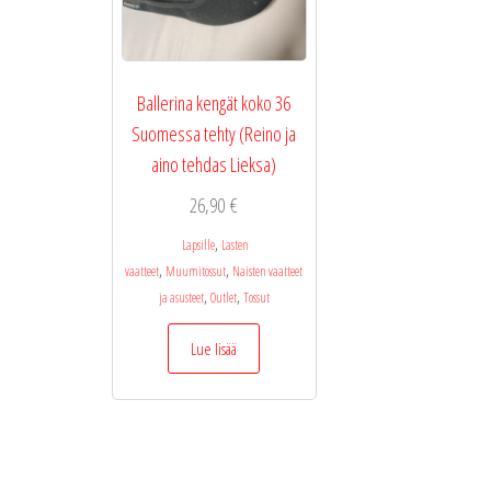
Ballerina kengät koko 36
Suomessa tehty (Reino ja
aino tehdas Lieksa)
26,90
€
,
Lapsille
Lasten
,
,
vaatteet
Muumitossut
Naisten vaatteet
,
,
ja asusteet
Outlet
Tossut
Lue lisää