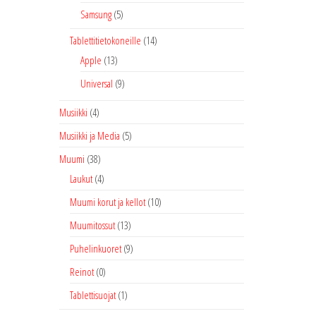
Samsung
(5)
Tablettitietokoneille
(14)
Apple
(13)
Universal
(9)
Musiikki
(4)
Musiikki ja Media
(5)
Muumi
(38)
Laukut
(4)
Muumi korut ja kellot
(10)
Muumitossut
(13)
Puhelinkuoret
(9)
Reinot
(0)
Tablettisuojat
(1)