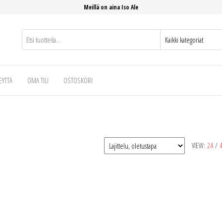
Meillä on aina Iso Ale
EYTTÄ
OMA TILI
OSTOSKORI
VIEW:
24
/