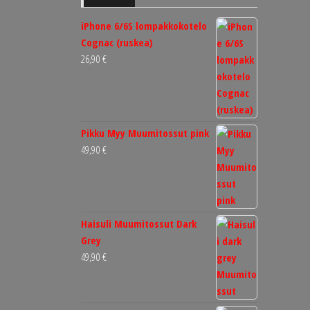
iPhone 6/6S lompakkokotelo
Cognac (ruskea)
26,90
€
Pikku Myy Muumitossut pink
49,90
€
Haisuli Muumitossut Dark
Grey
49,90
€