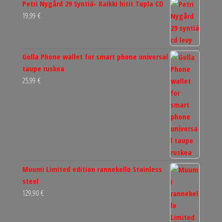
Petri Nygård 29 Syntiä- Kaikki hitit Tupla CD
19,99
€
Golla Phone wallet for smart phone universal
taupe ruskea
25,99
€
Muumi Limited edition rannekello Stainless
steel
129,90
€