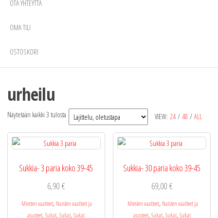
OTA YHTEYTTÄ
OMA TILI
OSTOSKORI
urheilu
Näytetään kaikki 3 tulosta
VIEW:
24
/
48
/
ALL
Sukkia- 3 paria koko 39-45
Sukkia- 30 paria koko 39-45
6,90
€
69,00
€
,
,
Miesten vaatteet
Naisten vaatteet ja
Miesten vaatteet
Naisten vaatteet ja
,
,
,
,
,
,
asusteet
Sukat
Sukat
Sukat
asusteet
Sukat
Sukat
Sukat