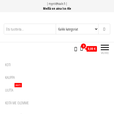
Siirry
|
myynti@isoale.fi
|
suoraan
Meillä on aina Iso Ale
sisältöön
0
0,00 €
VALIKKO
KOTI
KAUPPA
HOT!
UUTTA
KEITÄ ME OLEMME