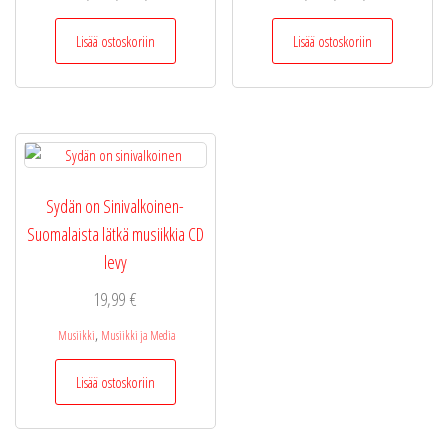
Lisää ostoskoriin
Lisää ostoskoriin
Sydän on Sinivalkoinen-
Suomalaista lätkä musiikkia CD
levy
19,99
€
,
Musiikki
Musiikki ja Media
Lisää ostoskoriin