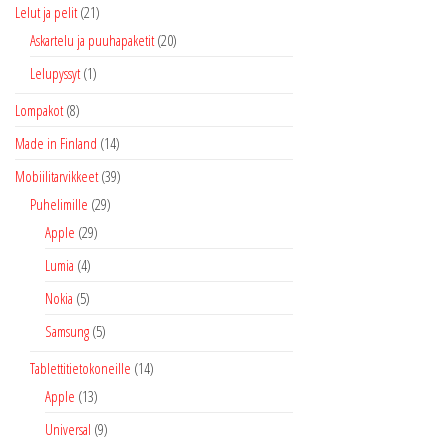
Lelut ja pelit
(21)
Askartelu ja puuhapaketit
(20)
Lelupyssyt
(1)
Lompakot
(8)
Made in Finland
(14)
Mobiilitarvikkeet
(39)
Puhelimille
(29)
Apple
(29)
Lumia
(4)
Nokia
(5)
Samsung
(5)
Tablettitietokoneille
(14)
Apple
(13)
Universal
(9)