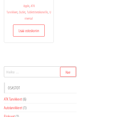
,
Apple
ATK
,
,
,
Tarvikkeet
Outlet
Tablettitietokoneille
U
niversal
Lisää ostoskoriin
Haku:
OSASTOT
ATK Tarvikkeet
(6)
Autotarvikkeet
(1)
Elokuvat
(1)