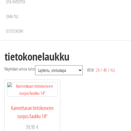
OTA YHTEYTTÄ
OMA TILI
OSTOSKORI
tietokonelaukku
Näytetään ainoa tulos
VIEW:
24
/
48
/
ALL
Kannettavan tietokoneen
suojus/laukku 14″
39,95
€