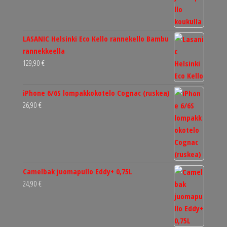
LASANIC Helsinki Eco Kello rannekello Bambu
rannekkeella
129,90
€
iPhone 6/6S lompakkokotelo Cognac (ruskea)
26,90
€
Camelbak juomapullo Eddy+ 0,75L
24,90
€