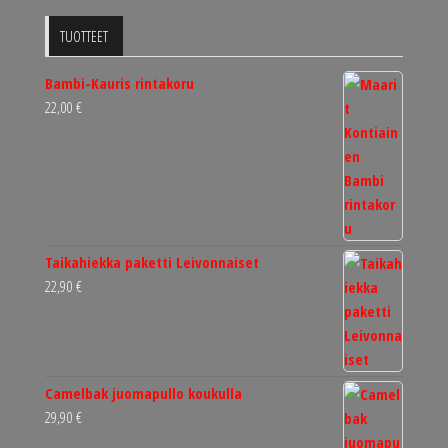
TUOTTEET
Bambi-Kauris rintakoru
22,00
€
Taikahiekka paketti Leivonnaiset
22,90
€
Camelbak juomapullo koukulla
29,90
€