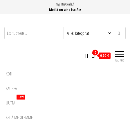
Siirry
|
myynti@isoale.fi
|
suoraan
Meillä on aina Iso Ale
sisältöön
0
0,00 €
VALIKKO
KOTI
KAUPPA
HOT!
UUTTA
KEITÄ ME OLEMME