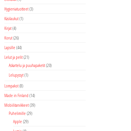
Hygieniatuotteet
(3)
Käsilaukut
(1)
Kirjat
(4)
Korut
(26)
Lapsille
(44)
Lelut ja pelit
(21)
Askartelu ja puuhapaketit
(20)
Lelupyssyt
(1)
Lompakot
(8)
Made in Finland
(14)
Mobiilitarvikkeet
(39)
Puhelimille
(29)
Apple
(29)
Lumia
(4)