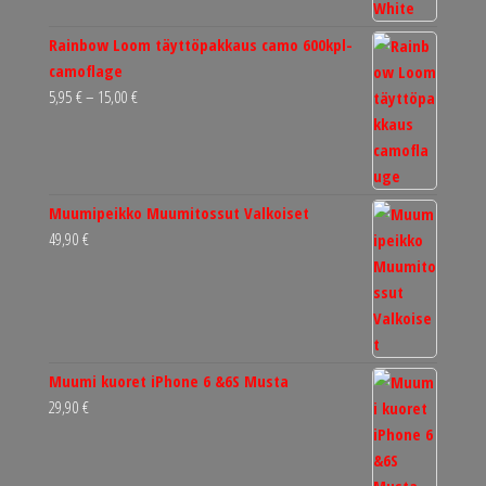
Rainbow Loom täyttöpakkaus camo 600kpl-
camoflage
Hintaluokka:
5,95
€
–
15,00
€
5,95 €
-
15,00 €
Muumipeikko Muumitossut Valkoiset
49,90
€
Muumi kuoret iPhone 6 &6S Musta
29,90
€