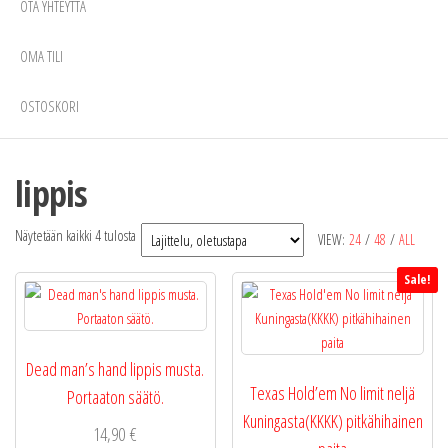
OTA YHTEYTTÄ
OMA TILI
OSTOSKORI
lippis
Näytetään kaikki 4 tulosta
VIEW:
24
/
48
/
ALL
Sale!
Dead man’s hand lippis musta.
Texas Hold’em No limit neljä
Portaaton säätö.
Kuningasta(KKKK) pitkähihainen
14,90
€