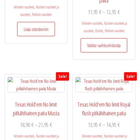
paita
,
Miesten vaatteet
Naisten vaatteet ja
Hintaluokka
11,95
€
–
12,95
€
,
asusteet
Poikien vaatteet
11,95 €
,
Miesten vaatteet
Naisten vaatteet ja
-
Lisää ostoskoriin
,
,
asusteet
Outlet
Poikien vaatteet
12,95 €
Tällä
Valitse vaihtoehdoista
tuotteel
on
useamp
muunne
Sale!
Sale!
Voit
tehdä
valinnat
tuottee
Texas Hold’em No limit
Texas Hold’em No limit Royal
sivulla.
pitkähihainen paita Musta
flush pitkähihainen paita
Hintaluokka:
Hintaluokka
18,90
€
–
21,95
€
13,95
€
–
14,95
€
18,90 €
13,95 €
,
,
Miesten vaatteet
Naisten vaatteet ja
Miesten vaatteet
Naisten vaatteet ja