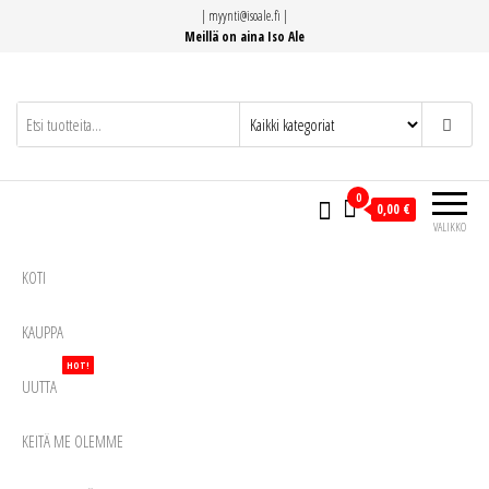
Siirry
|
myynti@isoale.fi
|
suoraan
Meillä on aina Iso Ale
sisältöön
0
0,00 €
VALIKKO
KOTI
KAUPPA
HOT!
UUTTA
KEITÄ ME OLEMME