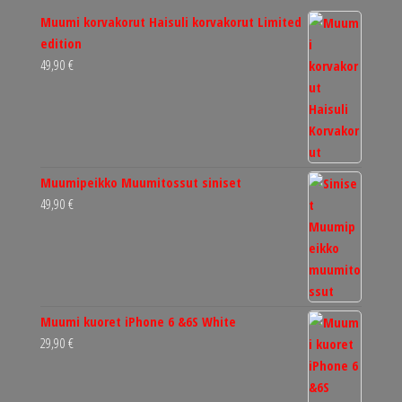
Muumi korvakorut Haisuli korvakorut Limited
edition
49,90
€
Muumipeikko Muumitossut siniset
49,90
€
Muumi kuoret iPhone 6 &6S White
29,90
€