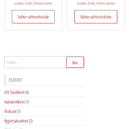
-
-
,
,
,
,
asusteet
Outlet
Poikien vaatteet
asusteet
Outlet
Poikien vaatteet
21,95 €
14,95 €
Tällä
Tällä
Valitse vaihtoehdoista
Valitse vaihtoehdoista
tuotteella
tuotteel
on
on
useampi
useamp
muunnelma.
muunne
Voit
Voit
tehdä
tehdä
Haku:
valinnat
valinnat
tuotteen
tuottee
sivulla.
sivulla.
OSASTOT
ATK Tarvikkeet
(6)
Autotarvikkeet
(1)
Elokuvat
(1)
Hygieniatuotteet
(3)