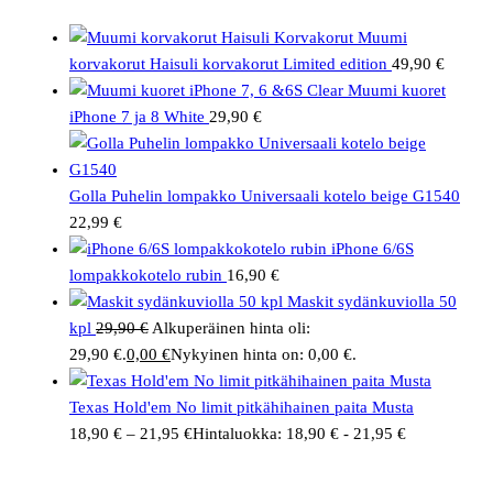
Muumi
korvakorut Haisuli korvakorut Limited edition
49,90
€
Muumi kuoret
iPhone 7 ja 8 White
29,90
€
Golla Puhelin lompakko Universaali kotelo beige G1540
22,99
€
iPhone 6/6S
lompakkokotelo rubin
16,90
€
Maskit sydänkuviolla 50
kpl
29,90
€
Alkuperäinen hinta oli:
29,90 €.
0,00
€
Nykyinen hinta on: 0,00 €.
Texas Hold'em No limit pitkähihainen paita Musta
18,90
€
–
21,95
€
Hintaluokka: 18,90 € - 21,95 €