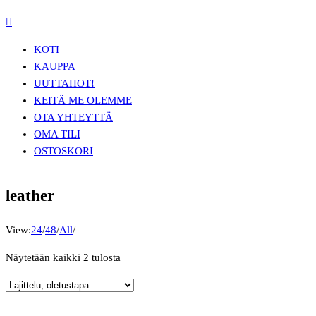
KOTI
KAUPPA
UUTTA
HOT!
KEITÄ ME OLEMME
OTA YHTEYTTÄ
OMA TILI
OSTOSKORI
leather
View:
24
/
48
/
All
/
Näytetään kaikki 2 tulosta