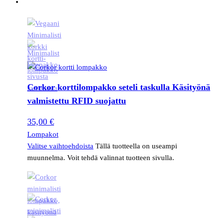
Corkor korttilompakko seteli taskulla Käsityönä
valmistettu RFID suojattu
35,00
€
Lompakot
Valitse vaihtoehdoista
Tällä tuotteella on useampi
muunnelma. Voit tehdä valinnat tuotteen sivulla.