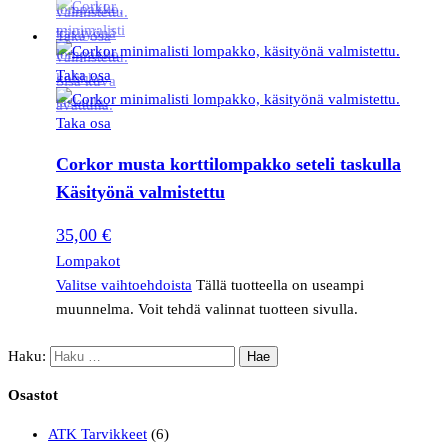
Corkor musta korttilompakko seteli taskulla
Käsityönä valmistettu
35,00
€
Lompakot
Valitse vaihtoehdoista
Tällä tuotteella on useampi
muunnelma. Voit tehdä valinnat tuotteen sivulla.
Haku:
Osastot
ATK Tarvikkeet
(6)