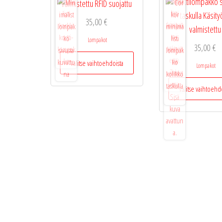
korttilompakko s
valmistettu RFID suojattu
taskulla Käsit
35,00
€
valmistettu
Lompakot
35,00
€
Tällä
Valitse vaihtoehdoista
tuotteella
Lompakot
on
Valitse vaihtoehd
useampi
muunnelma.
Voit
tehdä
valinnat
tuotteen
sivulla.