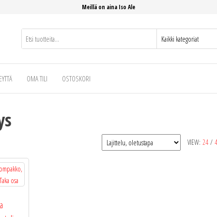
Meillä on aina Iso Ale
EYTTÄ
OMA TILI
OSTOSKORI
ys
VIEW:
24
/
a