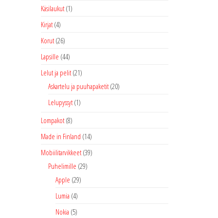
Käsilaukut
(1)
Kirjat
(4)
Korut
(26)
Lapsille
(44)
Lelut ja pelit
(21)
Askartelu ja puuhapaketit
(20)
Lelupyssyt
(1)
Lompakot
(8)
Made in Finland
(14)
Mobiilitarvikkeet
(39)
Puhelimille
(29)
Apple
(29)
Lumia
(4)
Nokia
(5)