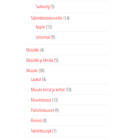
Samsung
(5)
Tablettitietokoneille
(14)
Apple
(13)
Universal
(9)
Musiikki
(4)
Musiikki ja Media
(5)
Muumi
(38)
Laukut
(4)
Muumi korut ja kellot
(10)
Muumitossut
(13)
Puhelinkuoret
(9)
Reinot
(0)
Tablettisuojat
(1)