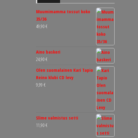
Muumimamma tossut koko
35/36
49,90
€
Aino baskeri
24,90
€
Olen suomalainen Kari Tapio
Reino klubi CD levy
9,99
€
Slime valmistus setti
11,90
€