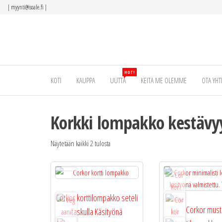
Siirry
|
myynti@isoale.fi
|
suoraan
sisältöön
HOT!
KOTI
KAUPPA
UUTTA
KEITÄ ME OLEMME
OTA YHT
Korkki lompakko kestävy
Näytetään kaikki 2 tulosta
Corkor korttilompakko seteli
Corkor must
taskulla Käsityönä