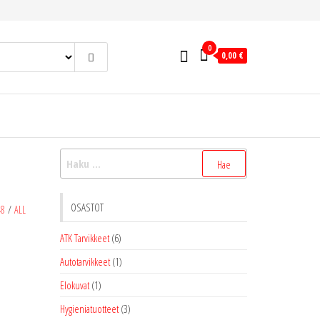
0
0,00 €
Haku:
OSASTOT
48
/
ALL
ATK Tarvikkeet
(6)
Autotarvikkeet
(1)
Elokuvat
(1)
Hygieniatuotteet
(3)