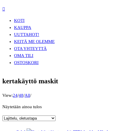
KOTI
KAUPPA
UUTTA
HOT!
KEITÄ ME OLEMME
OTA YHTEYTTÄ
OMA TILI
OSTOSKORI
kertakäyttö maskit
View:
24
/
48
/
All
/
Näytetään ainoa tulos