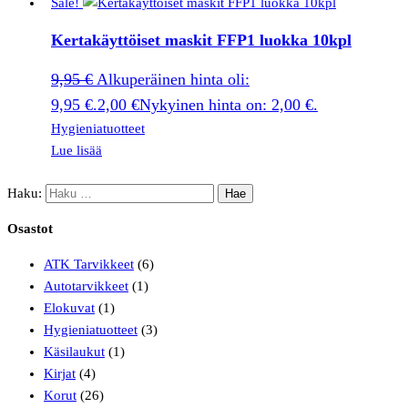
Sale!
Kertakäyttöiset maskit FFP1 luokka 10kpl
9,95
€
Alkuperäinen hinta oli:
9,95 €.
2,00
€
Nykyinen hinta on: 2,00 €.
Hygieniatuotteet
Lue lisää
Haku:
Osastot
ATK Tarvikkeet
(6)
Autotarvikkeet
(1)
Elokuvat
(1)
Hygieniatuotteet
(3)
Käsilaukut
(1)
Kirjat
(4)
Korut
(26)