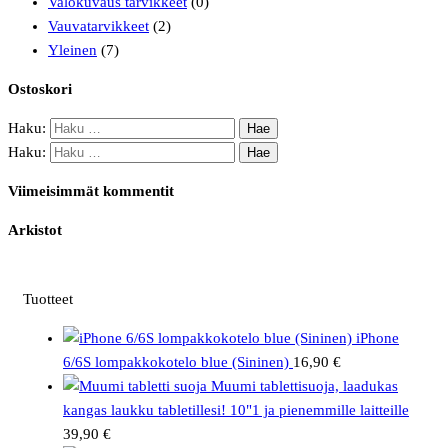
Valokuvaus tarvikkeet
(0)
Vauvatarvikkeet
(2)
Yleinen
(7)
Ostoskori
Haku:
Haku:
Viimeisimmät kommentit
Arkistot
Tuotteet
iPhone
6/6S lompakkokotelo blue (Sininen)
16,90
€
Muumi tablettisuoja, laadukas
kangas laukku tabletillesi! 10"1 ja pienemmille laitteille
39,90
€