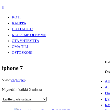
KOTI
KAUPPA
UUTTA
HOT!
KEITÄ ME OLEMME
OTA YHTEYTTÄ
OMA TILI
OSTOSKORI
Ha
iphone 7
Os
View:
24
/
48
/
All
/
AT
Aut
Näytetään kaikki 2 tulosta
Elo
Hyg
Käs