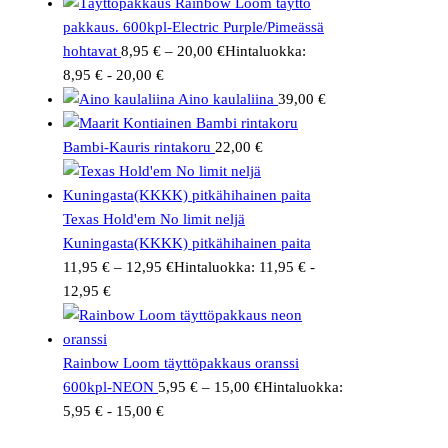
Rainbow Loom täyttö
pakkaus. 600kpl-Electric Purple/Pimeässä
hohtavat
8,95
€
–
20,00
€
Hintaluokka:
8,95 € - 20,00 €
Aino kaulaliina
39,00
€
Bambi-Kauris rintakoru
22,00
€
Texas Hold'em No limit neljä
Kuningasta(KKKK) pitkähihainen paita
11,95
€
–
12,95
€
Hintaluokka: 11,95 € -
12,95 €
Rainbow Loom täyttöpakkaus oranssi
600kpl-NEON
5,95
€
–
15,00
€
Hintaluokka:
5,95 € - 15,00 €