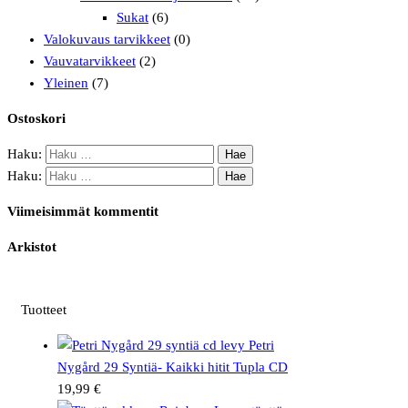
Sukat
(6)
Valokuvaus tarvikkeet
(0)
Vauvatarvikkeet
(2)
Yleinen
(7)
Ostoskori
Haku:
Haku:
Viimeisimmät kommentit
Arkistot
Tuotteet
Petri
Nygård 29 Syntiä- Kaikki hitit Tupla CD
19,99
€