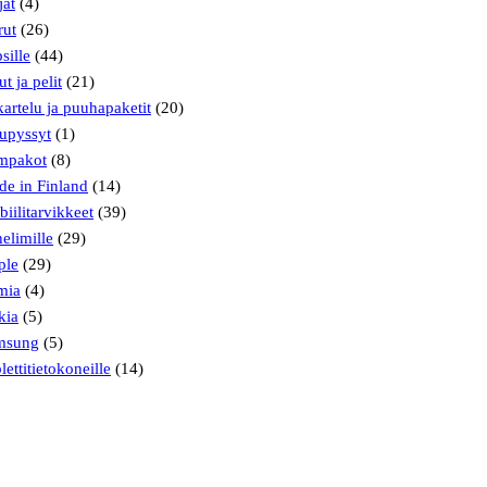
jat
(4)
rut
(26)
sille
(44)
ut ja pelit
(21)
artelu ja puuhapaketit
(20)
upyssyt
(1)
mpakot
(8)
e in Finland
(14)
iilitarvikkeet
(39)
elimille
(29)
ple
(29)
mia
(4)
kia
(5)
msung
(5)
lettitietokoneille
(14)