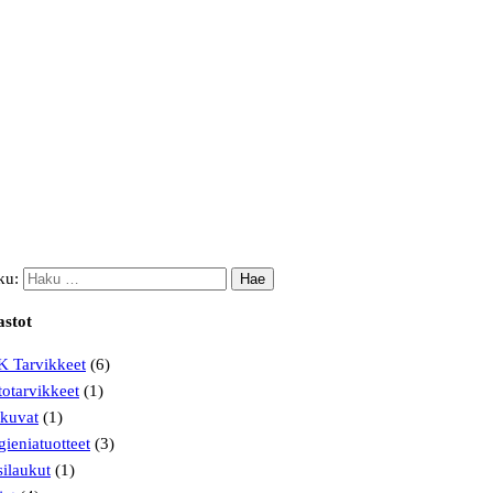
ku:
astot
K Tarvikkeet
(6)
otarvikkeet
(1)
kuvat
(1)
ieniatuotteet
(3)
ilaukut
(1)