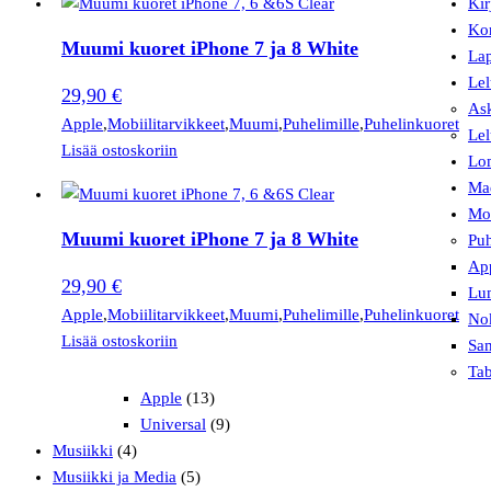
Kir
Ko
Muumi kuoret iPhone 7 ja 8 White
Lap
Lel
29,90
€
Ask
Apple
,
Mobiilitarvikkeet
,
Muumi
,
Puhelimille
,
Puhelinkuoret
Lel
Lisää ostoskoriin
Lo
Mad
Mob
Muumi kuoret iPhone 7 ja 8 White
Puh
Ap
29,90
€
Lu
Apple
,
Mobiilitarvikkeet
,
Muumi
,
Puhelimille
,
Puhelinkuoret
No
Lisää ostoskoriin
Sa
Tab
Apple
(13)
Universal
(9)
Musiikki
(4)
Musiikki ja Media
(5)