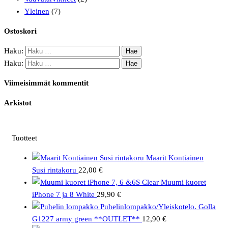
Yleinen
(7)
Ostoskori
Haku:
Haku:
Viimeisimmät kommentit
Arkistot
Tuotteet
Maarit Kontiainen
Susi rintakoru
22,00
€
Muumi kuoret
iPhone 7 ja 8 White
29,90
€
Puhelinlompakko/Yleiskotelo. Golla
G1227 army green **OUTLET**
12,90
€