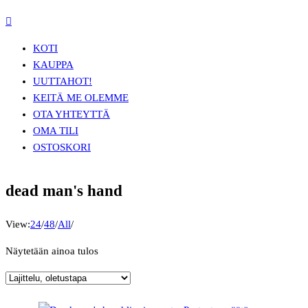
KOTI
KAUPPA
UUTTA
HOT!
KEITÄ ME OLEMME
OTA YHTEYTTÄ
OMA TILI
OSTOSKORI
dead man's hand
View:
24
/
48
/
All
/
Näytetään ainoa tulos