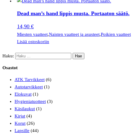
Dead man’s hand lippis musta. Portaaton säätö.
14,90
€
Miesten vaatteet
,
Naisten vaatteet ja asusteet
,
Poikien vaatteet
Lisää ostoskoriin
Haku:
Osastot
ATK Tarvikkeet
(6)
Autotarvikkeet
(1)
Elokuvat
(1)
Hygieniatuotteet
(3)
Käsilaukut
(1)
Kirjat
(4)
Korut
(26)
Lapsille
(44)