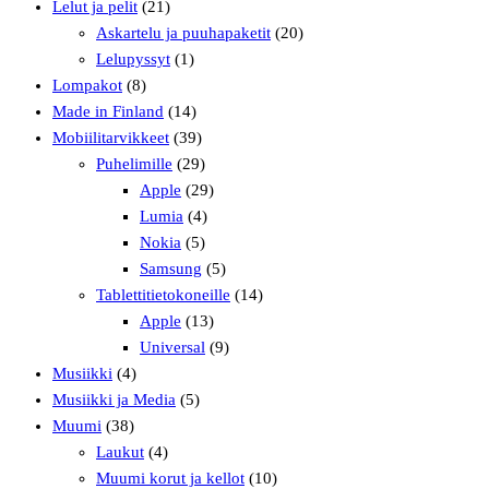
Lelut ja pelit
(21)
Askartelu ja puuhapaketit
(20)
Lelupyssyt
(1)
Lompakot
(8)
Made in Finland
(14)
Mobiilitarvikkeet
(39)
Puhelimille
(29)
Apple
(29)
Lumia
(4)
Nokia
(5)
Samsung
(5)
Tablettitietokoneille
(14)
Apple
(13)
Universal
(9)
Musiikki
(4)
Musiikki ja Media
(5)
Muumi
(38)
Laukut
(4)
Muumi korut ja kellot
(10)